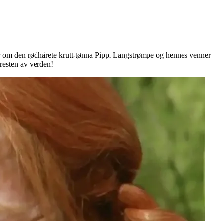
er om den rødhårete krutt-tønna Pippi Langstrømpe og hennes venner
 resten av verden!