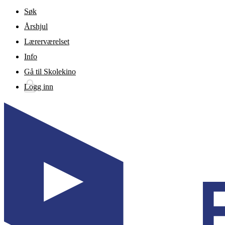
Gå til hovedinnhold
Søk
Årshjul
Lærerværelset
Info
Gå til Skolekino
Logg inn