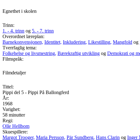
Egnethet i skolen
Trinn:
1. - 4. trinn
og
5. - 7. trinn
Overordnet læreplan:
Barnekonvensjonen,
Identitet,
Inkludering,
Likestilling,
Mangfold
og
Tverrfaglig tema:
Folkehelse og livsmestring,
Bærekraftig utvikling
og
Demokrati og m
Filmspråk:
Filmdetaljer
Tittel:
Pippi del 5 - Pippi På Ballongferd
År:
1968
Varighet:
58 minutter
Regi:
Olle Hellbom
Skuespillere:
Margot Trooger,
Maria Persson,
Pär Sundberg,
Hans Clarin
og
Inger 