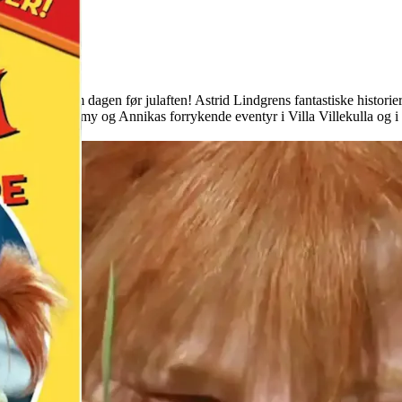
så lange som dagen før julaften! Astrid Lindgrens fantastiske histori
ne av Pippi, Tommy og Annikas forrykende eventyr i Villa Villekulla og i