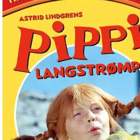
Film
Forfatter:
Leverandør:
Norgesfilm AS
Lisens:
Sterkere enn Tarzan. Morsommere enn en fødselsdag, og med strømper 
er lest og elsket over hele verden. Her er de originale filmatiseringe
Publisert
05.12.2024