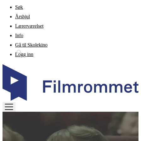
Gå til hovedinnhold
Søk
Årshjul
Lærerværelset
Info
Gå til Skolekino
Logg inn
TOGGLE
MENU