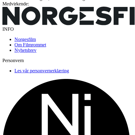
Medvirkende:
INFO
Norgesfilm
Om Filmrommet
Nyhetsbrev
Personvern
Les vår personvernerklæring