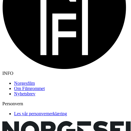
INFO
Norgesfilm
Om Filmrommet
Nyhetsbrev
Personvern
Les vår personvernerklæring