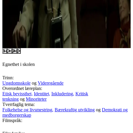
Se trailer
Egnethet i skolen
Trinn:
Ungdomsskole
og
Videregående
Overordnet læreplan:
Etisk bevissthet,
Identitet,
Inkludering,
Kritisk
tenkning
og
Minoriteter
Tverrfaglig tema:
Folkehelse og livsmestring,
Bærekraftig utvikling
og
Demokrati og
medborgerskap
Filmspråk: