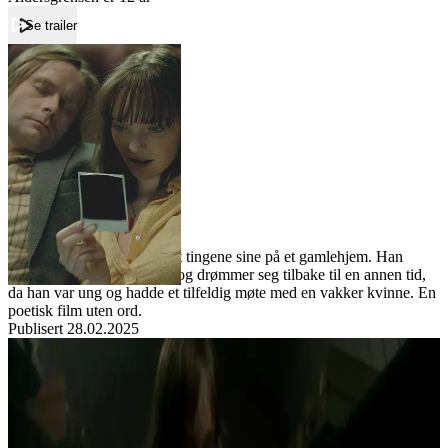
Se trailer
Forside
Polaroid
Polaroid
Film
Forfatter:
Leverandør:
Norgesfilm AS
Lisens:
En gammel mann pakker ut tingene sine på et gamlehjem. Han
finner et slitt polaroidbilde og drømmer seg tilbake til en annen tid,
da han var ung og hadde et tilfeldig møte med en vakker kvinne. En
poetisk film uten ord.
Publisert
28.02.2025