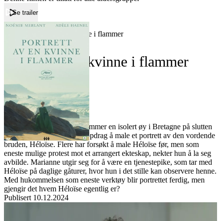
Se trailer
Forside
Portrett av en kvinne i flammer
Portrett av en kvinne i flammer
Film
Forfatter:
Leverandør:
Norgesfilm AS
Lisens:
Kunstneren Marianne ankommer en isolert øy i Bretagne på slutten
av 1700-tallet. Hun har i oppdrag å male et portrett av den vordende
bruden, Héloïse. Flere har forsøkt å male Héloïse før, men som
eneste mulige protest mot et arrangert ekteskap, nekter hun å la seg
avbilde. Marianne utgir seg for å være en tjenestepike, som tar med
Héloïse på daglige gåturer, hvor hun i det stille kan observere henne.
Med hukommelsen som eneste verktøy blir portrettet ferdig, men
gjengir det hvem Héloïse egentlig er?
Publisert
10.12.2024