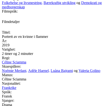
Folkehelse og livsmestring,
Bærekraftig utvikling
og
Demokrati og
medborgerskap
Filmspråk:
Filmdetaljer
Tittel:
Portrett av en kvinne i flammer
År:
2019
Varighet:
2 timer og 2 minutter
Regi:
Céline Sciamma
Skuespillere:
Noémie Merlant,
Adèle Haenel,
Luàna Bajrami
og
Valeria Golino
Manus:
Céline Sciamma
Nasjonalitet:
Frankrike
Språk:
Fransk
Sjanger:
Drama