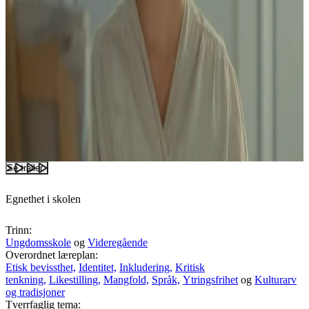
Se trailer
Egnethet i skolen
Trinn:
Ungdomsskole
og
Videregående
Overordnet læreplan:
Etisk bevissthet,
Identitet,
Inkludering,
Kritisk
tenkning,
Likestilling,
Mangfold,
Språk,
Ytringsfrihet
og
Kulturarv
og tradisjoner
Tverrfaglig tema: