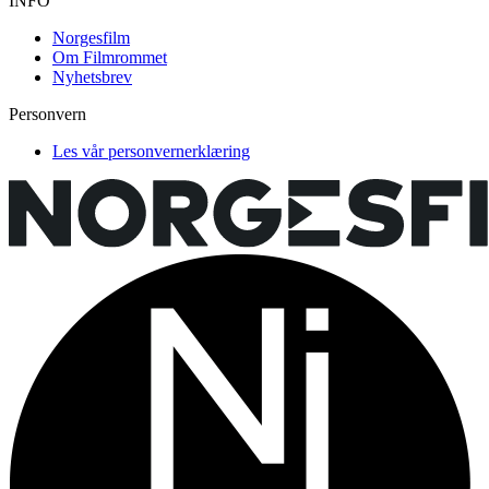
INFO
Norgesfilm
Om Filmrommet
Nyhetsbrev
Personvern
Les vår personvernerklæring