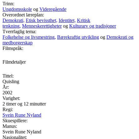
Trinn:
Ungdomsskole
og
Videregående
Overordnet læreplan:
Demokrati,
Etisk bevissthet,
Identitet,
Kritisk
tenkning,
Menneskerettigheter
og
Kulturarv og tradisjoner
Tverrfaglig tema:
Folkehelse og livsmestring,
Bærekraftig utvikling
og
Demokrati og
medborgerskap
Filmspråk:
Filmdetaljer
Tittel:
Quisling
År:
2002
Varighet:
2 timer og 12 minutter
Regi:
Svein Rune Nyland
Skuespillere:
Manus:
Svein Rune Nyland
Nasjonalitet: