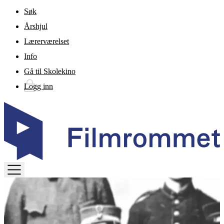
Gå til hovedinnhold
Søk
Årshjul
Lærerværelset
Info
Gå til Skolekino
Logg inn
TOGGLE
MENU