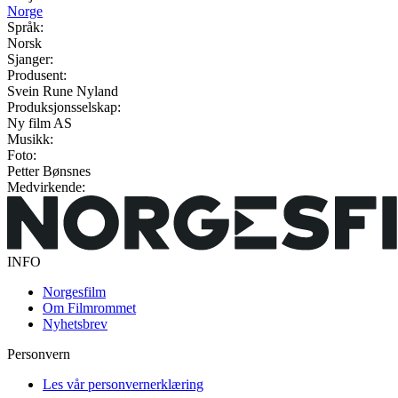
Norge
Språk:
Norsk
Sjanger:
Produsent:
Svein Rune Nyland
Produksjonsselskap:
Ny film AS
Musikk:
Foto:
Petter Bønsnes
Medvirkende:
INFO
Norgesfilm
Om Filmrommet
Nyhetsbrev
Personvern
Les vår personvernerklæring