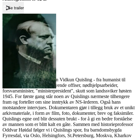
Se trailer
Forside
Quisling
Quisling
Film
Forfatter:
Leverandør:
Norgesfilm AS
Lisens:
Norsk dokumentar om gåten Vidkun Quisling - fra humanist til
nazist. Vidkun Quisling, lovende offiser, nødhjelpsarbeider,
forsvarsminister, "ministerpresident", skutt som landssviker høsten
1945. For første gang står noen av Quislings nærmeste tilhengere
fram og forteller om sine inntrykk av NS-lederen. Også hans
motstandere intervjues. Dokumentaren gjør i tillegg bruk av et unikt
arkivmateriale, i form av film, foto, dokumenter, brev og faksimiler.
Quislings egne ord blir dessuten brukt - for å gi en bedre forståelse
av mannen som er blitt kalt en gåte. Sammen med historieprofessor
Oddvar Høidal følger vi i Quislings spor, fra barndomsbygda
Fyrresdal, via Oslo, Helsingfors, St.Petersburg, Moskva, Kharkov