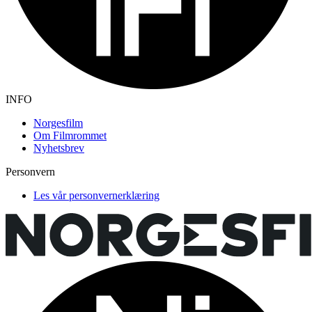
INFO
Norgesfilm
Om Filmrommet
Nyhetsbrev
Personvern
Les vår personvernerklæring