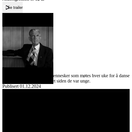
Se trailer
Forside
Sakte Vals
Sakte Vals
Film
Forfatter:
Leverandør:
Norgesfilm AS
Lisens:
Vi møter en gruppe eldre mennesker som møtes hver uke for å danse
sammen - og det har de gjort siden de var unge.
Publisert
01.12.2024