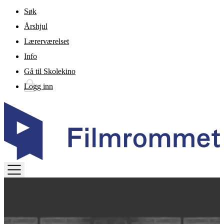
Gå til hovedinnhold
Søk
Årshjul
Lærerværelset
Info
Gå til Skolekino
Logg inn
TOGGLE
MENU