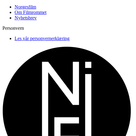
Norgesfilm
Om Filmrommet
Nyhetsbrev
Personvern
Les vår personvernerklæring