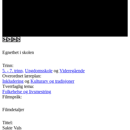
Se trailer
Egnethet i skolen
Trinn:
5. - 7. trinn,
Ungdomsskole
og
Videregående
Overordnet læreplan:
Inkludering
og
Kulturarv og tradisjoner
Tverrfaglig tema:
Folkehelse og livsmestring
Filmspråk:
Filmdetaljer
Tittel:
Sakte Vals