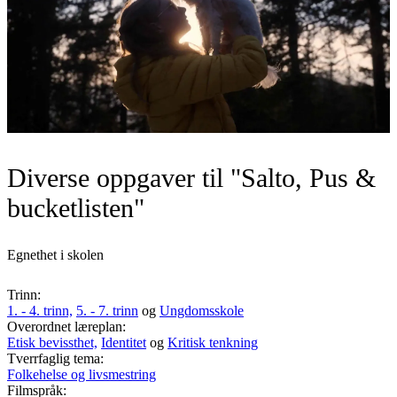
Diverse oppgaver til "Salto, Pus &
bucketlisten"
Egnethet i skolen
Trinn:
1. - 4. trinn,
5. - 7. trinn
og
Ungdomsskole
Overordnet læreplan:
Etisk bevissthet,
Identitet
og
Kritisk tenkning
Tverrfaglig tema:
Folkehelse og livsmestring
Filmspråk: