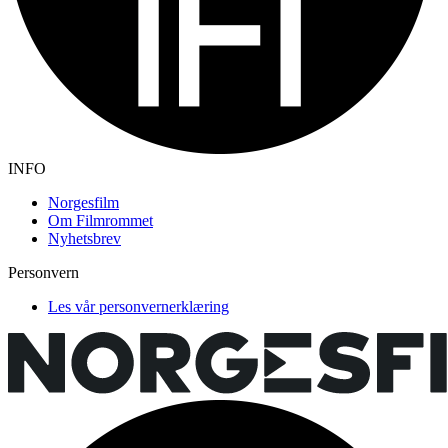
INFO
Norgesfilm
Om Filmrommet
Nyhetsbrev
Personvern
Les vår personvernerklæring