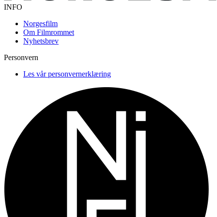
INFO
Norgesfilm
Om Filmrommet
Nyhetsbrev
Personvern
Les vår personvernerklæring