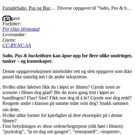
Forside
Salto, Pus og Bucketlisten
Diverse oppgaver til "Salto, Pus & bucketlisten"
Oppgave
Forfatter:
Per Olav Heimstad
Leverandør:
Lisens:
CC-BY-NC-SA
Salto, Pus & bucketlisten
kan åpne opp for flere ulike undringer,
tanker – og kunnskaper.
Denne oppgaveseksjonen inneholder rett og slett oppgaver som ikke
passet like naturlig inn i de andre seksjonene.
Hvilke ulike følelser fikk du i løpet av filmen? Gjorde noen av
scenene i filmen deg glad? Ble du noen gang trist i løpet av
handlingen? Flau? Sint? Fikk noe deg til å le? Gjorde noe deg redd?
Reagerte andre i klassen på samme måte som deg? Snakk sammen
om dette.
Hvilke ulike former for kjærlighet så dere eksempler på i denne
filmen?
Finn betydningen av disse ordene/begrepene (slik hørt i filmen):
”psykolog”, ”ta en dag om gangen”, ”emosjonell”, «inspirert»,