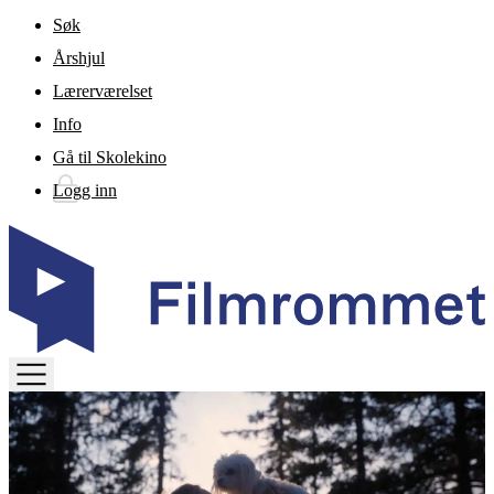
Gå til hovedinnhold
Søk
Årshjul
Lærerværelset
Info
Gå til Skolekino
Logg inn
TOGGLE
MENU