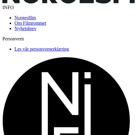
INFO
Norgesfilm
Om Filmrommet
Nyhetsbrev
Personvern
Les vår personvernerklæring