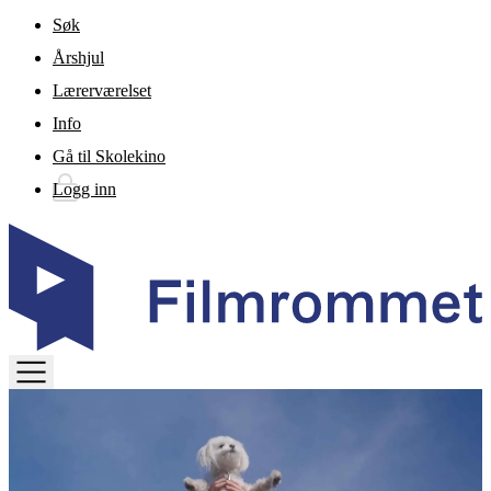
Gå til hovedinnhold
Søk
Årshjul
Lærerværelset
Info
Gå til Skolekino
Logg inn
TOGGLE
MENU