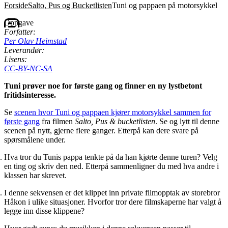
Forside
Salto, Pus og Bucketlisten
Tuni og pappaen på motorsykkel
Oppgave
Forfatter:
Per Olav Heimstad
Leverandør:
Lisens:
CC-BY-NC-SA
Tuni prøver noe for første gang og finner en ny lystbetont
fritidsinteresse.
Se
scenen hvor Tuni og pappaen kjører motorsykkel sammen for
første gang
fra filmen
Salto, Pus & bucketlisten
. Se og lytt til denne
scenen på nytt, gjerne flere ganger. Etterpå kan dere svare på
spørsmålene under.
Hva tror du Tunis pappa tenkte på da han kjørte denne turen? Velg
en ting og skriv den ned. Etterpå sammenligner du med hva andre i
klassen har skrevet.
I denne sekvensen er det klippet inn private filmopptak av storebror
Håkon i ulike situasjoner. Hvorfor tror dere filmskaperne har valgt å
legge inn disse klippene?