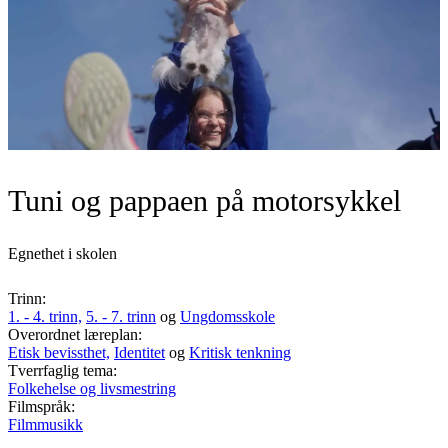
Tuni og pappaen på motorsykkel
Egnethet i skolen
Trinn:
1. - 4. trinn,
5. - 7. trinn
og
Ungdomsskole
Overordnet læreplan:
Etisk bevissthet,
Identitet
og
Kritisk tenkning
Tverrfaglig tema:
Folkehelse og livsmestring
Filmspråk:
Filmmusikk