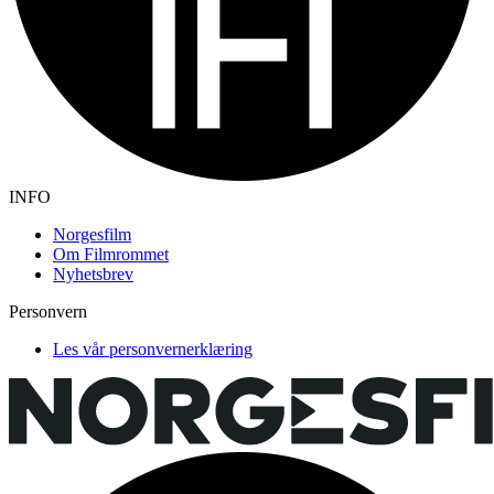
INFO
Norgesfilm
Om Filmrommet
Nyhetsbrev
Personvern
Les vår personvernerklæring