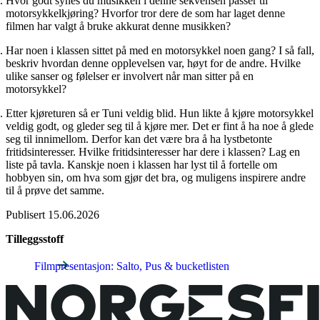
Hvor godt synes du musikken i denne sekvensen passer til
motorsykkelkjøring? Hvorfor tror dere de som har laget denne
filmen har valgt å bruke akkurat denne musikken?
Har noen i klassen sittet på med en motorsykkel noen gang? I så fall,
beskriv hvordan denne opplevelsen var, høyt for de andre. Hvilke
ulike sanser og følelser er involvert når man sitter på en
motorsykkel?
Etter kjøreturen så er Tuni veldig blid. Hun likte å kjøre motorsykkel
veldig godt, og gleder seg til å kjøre mer. Det er fint å ha noe å glede
seg til innimellom. Derfor kan det være bra å ha lystbetonte
fritidsinteresser. Hvilke fritidsinteresser har dere i klassen? Lag en
liste på tavla. Kanskje noen i klassen har lyst til å fortelle om
hobbyen sin, om hva som gjør det bra, og muligens inspirere andre
til å prøve det samme.
Publisert
15.06.2026
Tilleggsstoff
Filmpresentasjon: Salto, Pus & bucketlisten