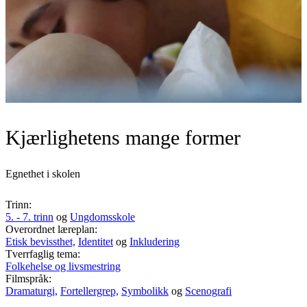
Kjærlighetens mange former
Egnethet i skolen
Trinn:
5. - 7. trinn
og
Ungdomsskole
Overordnet læreplan:
Etisk bevissthet,
Identitet
og
Inkludering
Tverrfaglig tema:
Folkehelse og livsmestring
Filmspråk:
Dramaturgi,
Fortellergrep,
Symbolikk
og
Scenografi