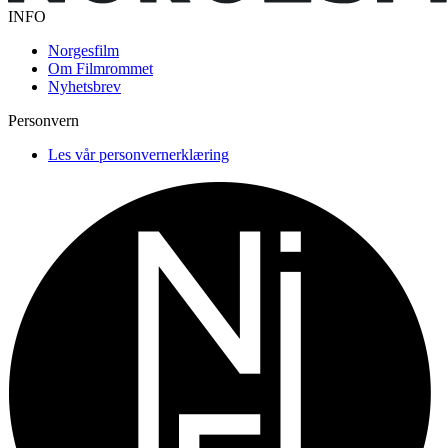
INFO
Norgesfilm
Om Filmrommet
Nyhetsbrev
Personvern
Les vår personvernerklæring