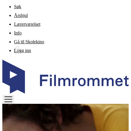
Gå til hovedinnhold
Søk
Årshjul
Lærerværelset
Info
Gå til Skolekino
Logg inn
TOGGLE
MENU