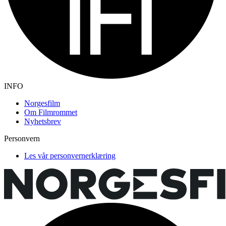
INFO
Norgesfilm
Om Filmrommet
Nyhetsbrev
Personvern
Les vår personvernerklæring