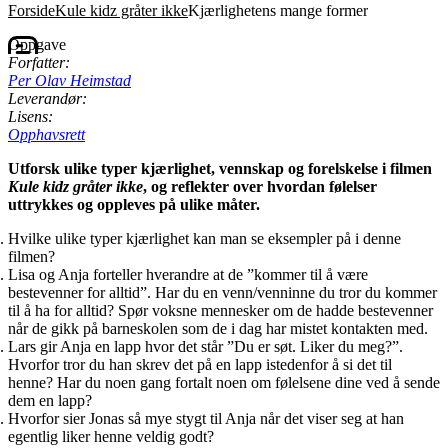
Forside
Kule kidz gråter ikke
Kjærlighetens mange former
Oppgave
Forfatter:
Per Olav Heimstad
Leverandør:
Lisens:
Opphavsrett
Utforsk ulike typer kjærlighet, vennskap og forelskelse i filmen
Kule kidz gråter ikke
, og reflekter over hvordan følelser
uttrykkes og oppleves på ulike måter.
Hvilke ulike typer kjærlighet kan man se eksempler på i denne
filmen?
Lisa og Anja forteller hverandre at de ”kommer til å være
bestevenner for alltid”. Har du en venn/venninne du tror du kommer
til å ha for alltid? Spør voksne mennesker om de hadde bestevenner
når de gikk på barneskolen som de i dag har mistet kontakten med.
Lars gir Anja en lapp hvor det står ”Du er søt. Liker du meg?”.
Hvorfor tror du han skrev det på en lapp istedenfor å si det til
henne? Har du noen gang fortalt noen om følelsene dine ved å sende
dem en lapp?
Hvorfor sier Jonas så mye stygt til Anja når det viser seg at han
egentlig liker henne veldig godt?