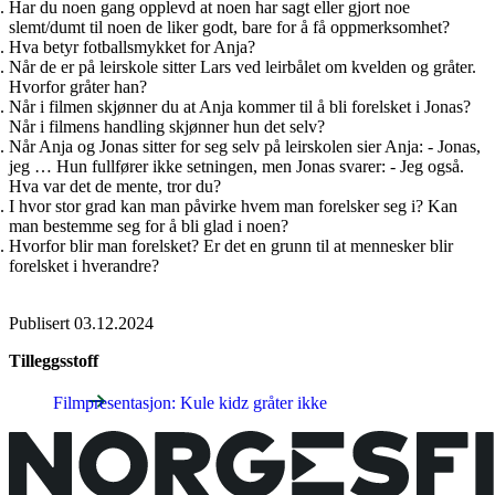
Har du noen gang opplevd at noen har sagt eller gjort noe
slemt/dumt til noen de liker godt, bare for å få oppmerksomhet?
Hva betyr fotballsmykket for Anja?
Når de er på leirskole sitter Lars ved leirbålet om kvelden og gråter.
Hvorfor gråter han?
Når i filmen skjønner du at Anja kommer til å bli forelsket i Jonas?
Når i filmens handling skjønner hun det selv?
Når Anja og Jonas sitter for seg selv på leirskolen sier Anja: - Jonas,
jeg … Hun fullfører ikke setningen, men Jonas svarer: - Jeg også.
Hva var det de mente, tror du?
I hvor stor grad kan man påvirke hvem man forelsker seg i? Kan
man bestemme seg for å bli glad i noen?
Hvorfor blir man forelsket? Er det en grunn til at mennesker blir
forelsket i hverandre?
Publisert
03.12.2024
Tilleggsstoff
Filmpresentasjon: Kule kidz gråter ikke