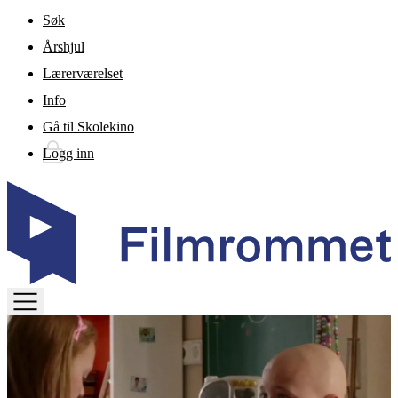
Gå til hovedinnhold
Søk
Årshjul
Lærerværelset
Info
Gå til Skolekino
Logg inn
TOGGLE
MENU