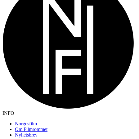
INFO
Norgesfilm
Om Filmrommet
Nyhetsbrev