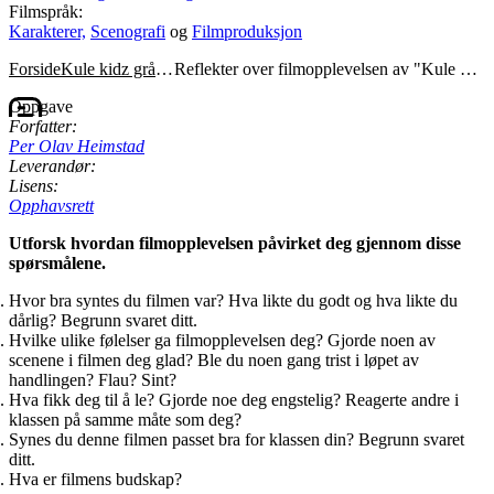
Filmspråk:
Karakterer,
Scenografi
og
Filmproduksjon
Forside
Kule kidz gråter ikke
Reflekter over filmopplevelsen av "Kule kidz gråter ikke"
Oppgave
Forfatter:
Per Olav Heimstad
Leverandør:
Lisens:
Opphavsrett
Utforsk hvordan filmopplevelsen påvirket deg gjennom disse
spørsmålene.
Hvor bra syntes du filmen var? Hva likte du godt og hva likte du
dårlig? Begrunn svaret ditt.
Hvilke ulike følelser ga filmopplevelsen deg? Gjorde noen av
scenene i filmen deg glad? Ble du noen gang trist i løpet av
handlingen? Flau? Sint?
Hva fikk deg til å le? Gjorde noe deg engstelig? Reagerte andre i
klassen på samme måte som deg?
Synes du denne filmen passet bra for klassen din? Begrunn svaret
ditt.
Hva er filmens budskap?