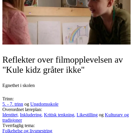
Reflekter over filmopplevelsen av
"Kule kidz gråter ikke"
Egnethet i skolen
Trinn:
5. - 7. trinn
og
Ungdomsskole
Overordnet læreplan:
Identitet,
Inkludering,
Kritisk tenkning,
Likestilling
og
Kulturarv og
tradisjoner
Tverrfaglig tema:
Folkehelse og livsmestring