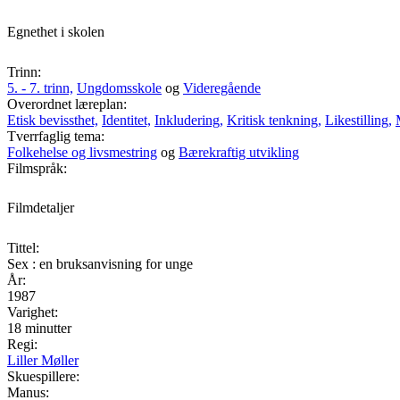
Egnethet i skolen
Trinn:
5. - 7. trinn,
Ungdomsskole
og
Videregående
Overordnet læreplan:
Etisk bevissthet,
Identitet,
Inkludering,
Kritisk tenkning,
Likestilling,
Tverrfaglig tema:
Folkehelse og livsmestring
og
Bærekraftig utvikling
Filmspråk:
Filmdetaljer
Tittel:
Sex : en bruksanvisning for unge
År:
1987
Varighet:
18 minutter
Regi:
Liller Møller
Skuespillere:
Manus: