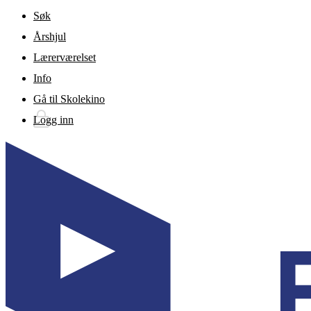
Gå til hovedinnhold
Søk
Årshjul
Lærerværelset
Info
Gå til Skolekino
Logg inn