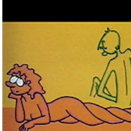
Film
Forfatter:
Leverandør:
Norgesfilm AS
Lisens:
En åpen, fordomsfri og varm film om ungdom og seksualitet. Denne teg
snakker også om hygiene, prevensjon og kjønnssykdommer.
Publisert
01.11.2024