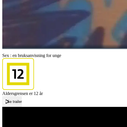
Sex : en bruksanvisning for unge
Aldersgrensen er 12 år
Se trailer
Forside
Sex : en bruksanvisning for unge
Sex : en bruksanvisning for unge