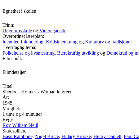
Egnethet i skolen
Trinn:
Ungdomsskole
og
Videregående
Overordnet læreplan:
Identitet,
Inkludering,
Kritisk tenkning
og
Kulturarv og tradisjoner
Tverrfaglig tema:
Folkehelse og livsmestring,
Bærekraftig utvikling
og
Demokrati og m
Filmspråk:
Filmdetaljer
Tittel:
Sherlock Holmes - Woman in green
År:
1945
Varighet:
1 time og 4 minutter
Regi:
Roy William Neill
Skuespillere:
Basil Rathbone,
Nigel Bruce,
Hillary Brooke,
Henry Daniell,
Paul C