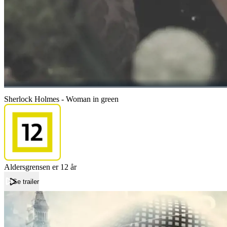
Sherlock Holmes - Woman in green
Aldersgrensen er 12 år
Se trailer
Forside
Sherlock Holmes - Woman in green
Sherlock Holmes - Woman in green