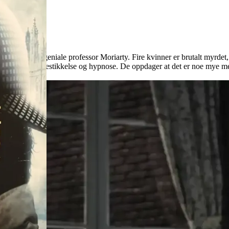
en djevelsk geniale professor Moriarty. Fire kvinner er brutalt myrdet,
sk verden av bestikkelse og hypnose. De oppdager at det er noe mye mer 