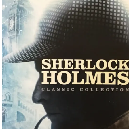
Film
Forfatter:
Leverandør:
Norgesfilm AS
Lisens:
Den legendariske Sherlock Holmes står igjen overfor sin onde fiende, d
Holmes og Watson følger en gåtefull og flott kvinne inn i en forbryter
Publisert
01.12.2024