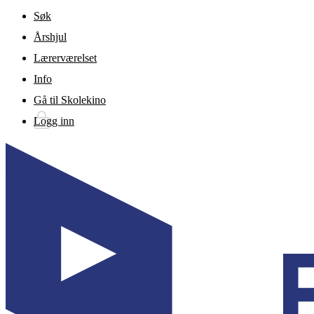
Gå til hovedinnhold
Søk
Årshjul
Lærerværelset
Info
Gå til Skolekino
Logg inn