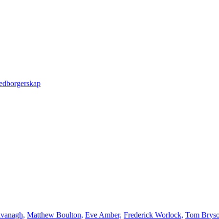
edborgerskap
avanagh,
Matthew Boulton,
Eve Amber,
Frederick Worlock,
Tom Brys