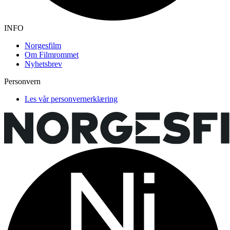
INFO
Norgesfilm
Om Filmrommet
Nyhetsbrev
Personvern
Les vår personvernerklæring