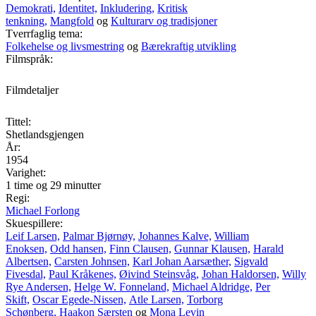
Demokrati,
Identitet,
Inkludering,
Kritisk
tenkning,
Mangfold
og
Kulturarv og tradisjoner
Tverrfaglig tema:
Folkehelse og livsmestring
og
Bærekraftig utvikling
Filmspråk:
Filmdetaljer
Tittel:
Shetlandsgjengen
År:
1954
Varighet:
1 time og 29 minutter
Regi:
Michael Forlong
Skuespillere:
Leif Larsen,
Palmar Bjørnøy,
Johannes Kalve,
William
Enoksen,
Odd hansen,
Finn Clausen,
Gunnar Klausen,
Harald
Albertsen,
Carsten Johnsen,
Karl Johan Aarsæther,
Sigvald
Fivesdal,
Paul Kråkenes,
Øivind Steinsvåg,
Johan Haldorsen,
Willy
Rye Andersen,
Helge W. Fonneland,
Michael Aldridge,
Per
Skift,
Oscar Egede-Nissen,
Atle Larsen,
Torborg
Schønberg,
Haakon Særsten
og
Mona Levin