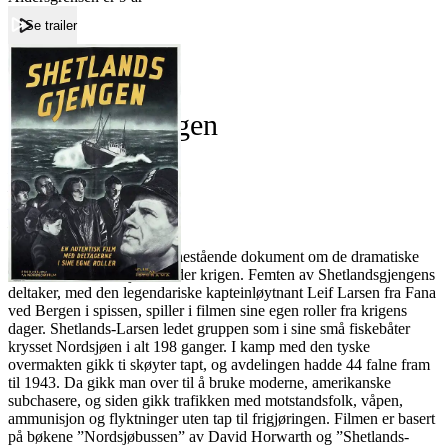
Se trailer
Forside
Shetlandsgjengen
Shetlandsgjengen
Film
Forfatter:
Leverandør:
Norgesfilm AS
Lisens:
”Shetlandsgjengen” er et enestående dokument om de dramatiske
toktene over Nordsjøen under krigen. Femten av Shetlandsgjengens
deltaker, med den legendariske kapteinløytnant Leif Larsen fra Fana
ved Bergen i spissen, spiller i filmen sine egen roller fra krigens
dager. Shetlands-Larsen ledet gruppen som i sine små fiskebåter
krysset Nordsjøen i alt 198 ganger. I kamp med den tyske
overmakten gikk ti skøyter tapt, og avdelingen hadde 44 falne fram
til 1943. Da gikk man over til å bruke moderne, amerikanske
subchasere, og siden gikk trafikken med motstandsfolk, våpen,
ammunisjon og flyktninger uten tap til frigjøringen. Filmen er basert
på bøkene ”Nordsjøbussen” av David Horwarth og ”Shetlands-