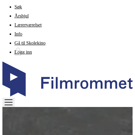
Gå til hovedinnhold
Søk
Årshjul
Lærerværelset
Info
Gå til Skolekino
Logg inn
TOGGLE
MENU