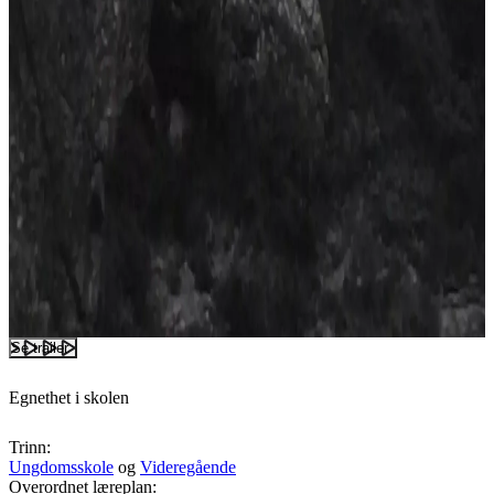
Se trailer
Egnethet i skolen
Trinn:
Ungdomsskole
og
Videregående
Overordnet læreplan: