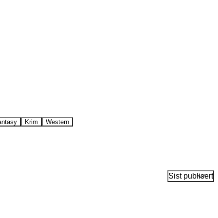
antasy
Krim
Western
Sist publisert