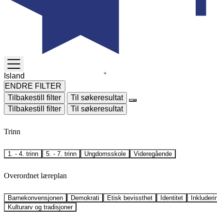
TOGGLE
MENU
ENDRE FILTER
Tilbakestill filter
Til søkeresultat
Tilbakestill filter
Til søkeresultat
Trinn
1. - 4. trinn
5. - 7. trinn
Ungdomsskole
Videregående
Overordnet læreplan
Barnekonvensjonen
Demokrati
Etisk bevissthet
Identitet
Inkluderi
Kulturarv og tradisjoner