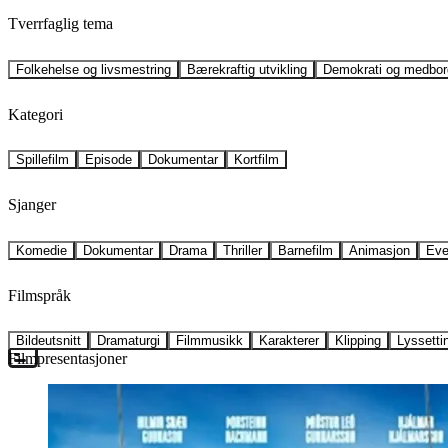
Tverrfaglig tema
Folkehelse og livsmestring
Bærekraftig utvikling
Demokrati og medbor
Kategori
Spillefilm
Episode
Dokumentar
Kortfilm
Sjanger
Komedie
Dokumentar
Drama
Thriller
Barnefilm
Animasjon
Eve
Filmspråk
Bildeutsnitt
Dramaturgi
Filmmusikk
Karakterer
Klipping
Lyssetti
Filmpresentasjoner