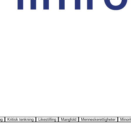
ng
Kritisk tenkning
Likestilling
Mangfold
Menneskerettigheter
Minori