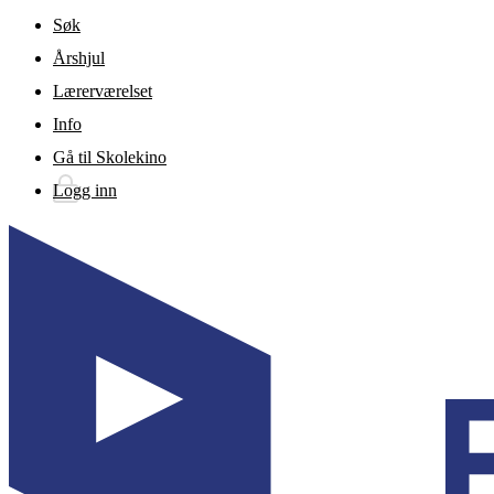
Gå til hovedinnhold
Søk
Årshjul
Lærerværelset
Info
Gå til Skolekino
Logg inn