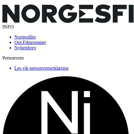
INFO
Norgesfilm
Om Filmrommet
Nyhetsbrev
Personvern
Les vår personvernerklæring