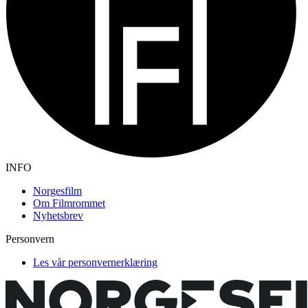
INFO
Norgesfilm
Om Filmrommet
Nyhetsbrev
Personvern
Les vår personvernerklæring