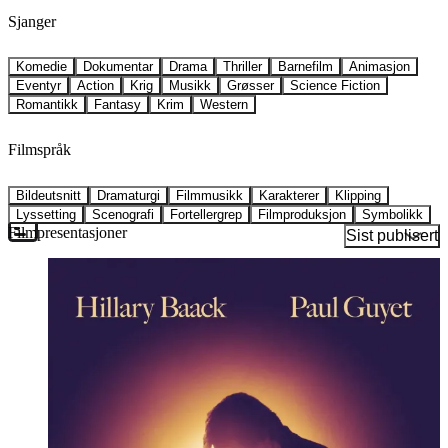
Sjanger
Komedie
Dokumentar
Drama
Thriller
Barnefilm
Animasjon
Eventyr
Action
Krig
Musikk
Grøsser
Science Fiction
Romantikk
Fantasy
Krim
Western
Filmspråk
Bildeutsnitt
Dramaturgi
Filmmusikk
Karakterer
Klipping
Lyssetting
Scenografi
Fortellergrep
Filmproduksjon
Symbolikk
Filmpresentasjoner
Sist publisert