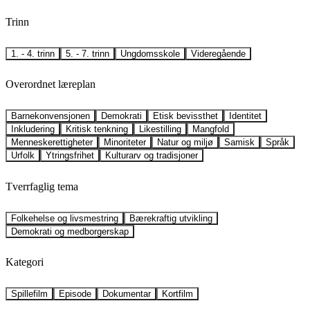
Trinn
1. - 4. trinn
5. - 7. trinn
Ungdomsskole
Videregående
Overordnet læreplan
Barnekonvensjonen
Demokrati
Etisk bevissthet
Identitet
Inkludering
Kritisk tenkning
Likestilling
Mangfold
Menneskerettigheter
Minoriteter
Natur og miljø
Samisk
Språk
Urfolk
Ytringsfrihet
Kulturarv og tradisjoner
Tverrfaglig tema
Folkehelse og livsmestring
Bærekraftig utvikling
Demokrati og medborgerskap
Kategori
Spillefilm
Episode
Dokumentar
Kortfilm