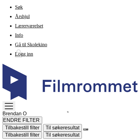
Gå til hovedinnhold
Søk
Årshjul
Lærerværelset
Info
Gå til Skolekino
Logg inn
TOGGLE
MENU
ENDRE FILTER
Tilbakestill filter
Til søkeresultat
Tilbakestill filter
Til søkeresultat