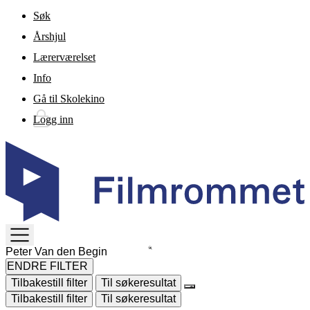
Gå til hovedinnhold
Søk
Årshjul
Lærerværelset
Info
Gå til Skolekino
Logg inn
TOGGLE
MENU
ENDRE FILTER
Tilbakestill filter
Til søkeresultat
Tilbakestill filter
Til søkeresultat