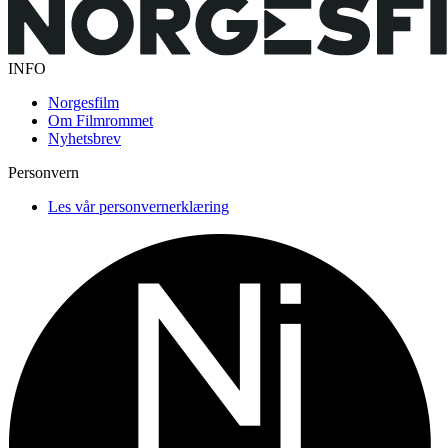
INFO
Norgesfilm
Om Filmrommet
Nyhetsbrev
Personvern
Les vår personvernerklæring