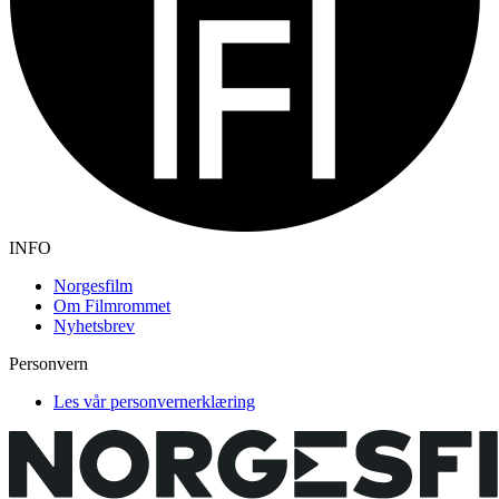
INFO
Norgesfilm
Om Filmrommet
Nyhetsbrev
Personvern
Les vår personvernerklæring