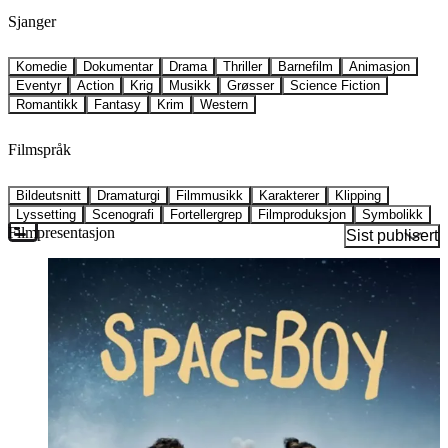
Sjanger
Komedie
Dokumentar
Drama
Thriller
Barnefilm
Animasjon
Eventyr
Action
Krig
Musikk
Grøsser
Science Fiction
Romantikk
Fantasy
Krim
Western
Filmspråk
Bildeutsnitt
Dramaturgi
Filmmusikk
Karakterer
Klipping
Lyssetting
Scenografi
Fortellergrep
Filmproduksjon
Symbolikk
Filmpresentasjon
Sist publisert