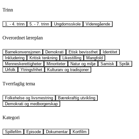
Trinn
1. - 4. trinn
5. - 7. trinn
Ungdomsskole
Videregående
Overordnet læreplan
Barnekonvensjonen
Demokrati
Etisk bevissthet
Identitet
Inkludering
Kritisk tenkning
Likestilling
Mangfold
Menneskerettigheter
Minoriteter
Natur og miljø
Samisk
Språk
Urfolk
Ytringsfrihet
Kulturarv og tradisjoner
Tverrfaglig tema
Folkehelse og livsmestring
Bærekraftig utvikling
Demokrati og medborgerskap
Kategori
Spillefilm
Episode
Dokumentar
Kortfilm