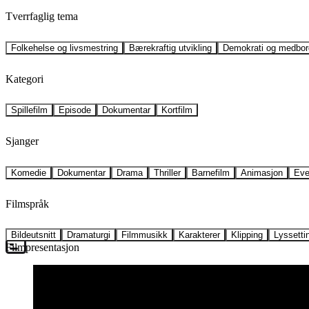
Tverrfaglig tema
Folkehelse og livsmestring
Bærekraftig utvikling
Demokrati og medbor
Kategori
Spillefilm
Episode
Dokumentar
Kortfilm
Sjanger
Komedie
Dokumentar
Drama
Thriller
Barnefilm
Animasjon
Eve
Filmspråk
Bildeutsnitt
Dramaturgi
Filmmusikk
Karakterer
Klipping
Lyssetti
Filmpresentasjon