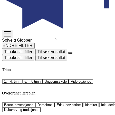
TOGGLE
MENU
ENDRE FILTER
Tilbakestill filter
Til søkeresultat
Tilbakestill filter
Til søkeresultat
Trinn
1. - 4. trinn
5. - 7. trinn
Ungdomsskole
Videregående
Overordnet læreplan
Barnekonvensjonen
Demokrati
Etisk bevissthet
Identitet
Inkluderi
Kulturarv og tradisjoner