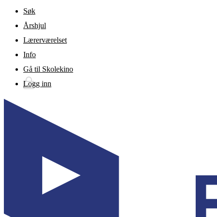
Gå til hovedinnhold
Søk
Årshjul
Lærerværelset
Info
Gå til Skolekino
Logg inn