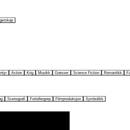
gerskap
ntyr
Action
Krig
Musikk
Grøsser
Science Fiction
Romantikk
F
ng
Scenografi
Fortellergrep
Filmproduksjon
Symbolikk