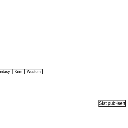
antasy
Krim
Western
Sist publisert