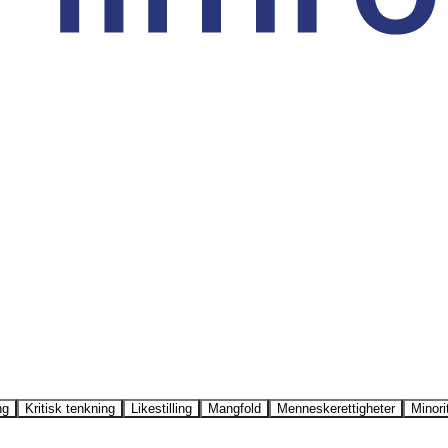
ng
Kritisk tenkning
Likestilling
Mangfold
Menneskerettigheter
Minori