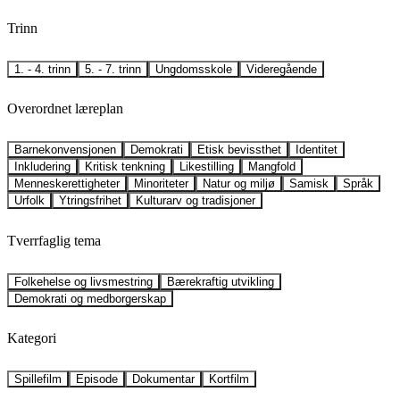
Trinn
1. - 4. trinn
5. - 7. trinn
Ungdomsskole
Videregående
Overordnet læreplan
Barnekonvensjonen
Demokrati
Etisk bevissthet
Identitet
Inkludering
Kritisk tenkning
Likestilling
Mangfold
Menneskerettigheter
Minoriteter
Natur og miljø
Samisk
Språk
Urfolk
Ytringsfrihet
Kulturarv og tradisjoner
Tverrfaglig tema
Folkehelse og livsmestring
Bærekraftig utvikling
Demokrati og medborgerskap
Kategori
Spillefilm
Episode
Dokumentar
Kortfilm