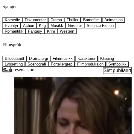
Sjanger
Komedie
Dokumentar
Drama
Thriller
Barnefilm
Animasjon
Eventyr
Action
Krig
Musikk
Grøsser
Science Fiction
Romantikk
Fantasy
Krim
Western
Filmspråk
Bildeutsnitt
Dramaturgi
Filmmusikk
Karakterer
Klipping
Lyssetting
Scenografi
Fortellergrep
Filmproduksjon
Symbolikk
Filmpresentasjon
Sist publisert