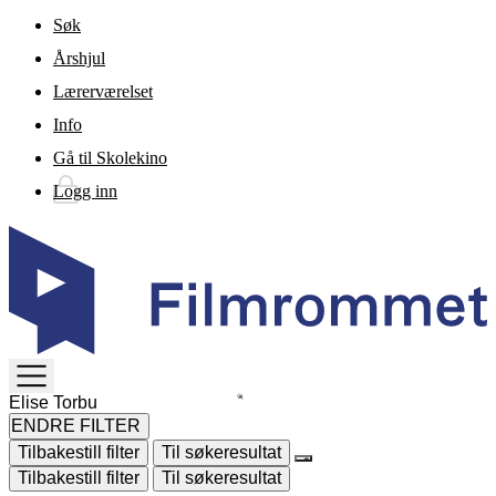
Gå til hovedinnhold
Søk
Årshjul
Lærerværelset
Info
Gå til Skolekino
Logg inn
TOGGLE
MENU
ENDRE FILTER
Tilbakestill filter
Til søkeresultat
Tilbakestill filter
Til søkeresultat