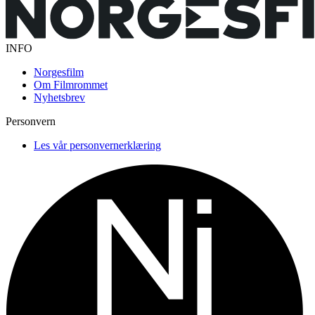
INFO
Norgesfilm
Om Filmrommet
Nyhetsbrev
Personvern
Les vår personvernerklæring