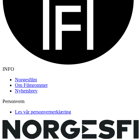
INFO
Norgesfilm
Om Filmrommet
Nyhetsbrev
Personvern
Les vår personvernerklæring