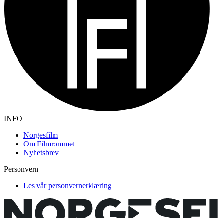
INFO
Norgesfilm
Om Filmrommet
Nyhetsbrev
Personvern
Les vår personvernerklæring