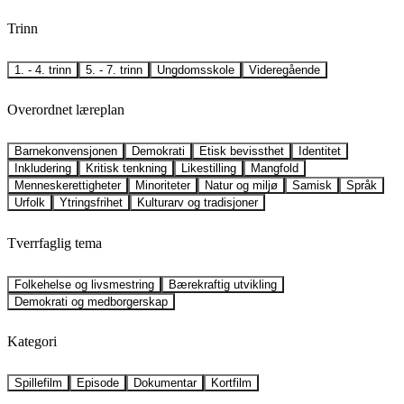
Trinn
1. - 4. trinn
5. - 7. trinn
Ungdomsskole
Videregående
Overordnet læreplan
Barnekonvensjonen
Demokrati
Etisk bevissthet
Identitet
Inkludering
Kritisk tenkning
Likestilling
Mangfold
Menneskerettigheter
Minoriteter
Natur og miljø
Samisk
Språk
Urfolk
Ytringsfrihet
Kulturarv og tradisjoner
Tverrfaglig tema
Folkehelse og livsmestring
Bærekraftig utvikling
Demokrati og medborgerskap
Kategori
Spillefilm
Episode
Dokumentar
Kortfilm