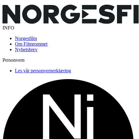
INFO
Norgesfilm
Om Filmrommet
Nyhetsbrev
Personvern
Les vår personvernerklæring