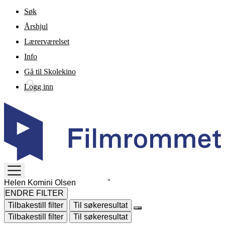
Gå til hovedinnhold
Søk
Årshjul
Lærerværelset
Info
Gå til Skolekino
Logg inn
TOGGLE
MENU
ENDRE FILTER
Tilbakestill filter
Til søkeresultat
Tilbakestill filter
Til søkeresultat