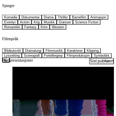
Sjanger
Komedie
Dokumentar
Drama
Thriller
Barnefilm
Animasjon
Eventyr
Action
Krig
Musikk
Grøsser
Science Fiction
Romantikk
Fantasy
Krim
Western
Filmspråk
Bildeutsnitt
Dramaturgi
Filmmusikk
Karakterer
Klipping
Lyssetting
Scenografi
Fortellergrep
Filmproduksjon
Symbolikk
Filmpresentasjoner
Sist publisert