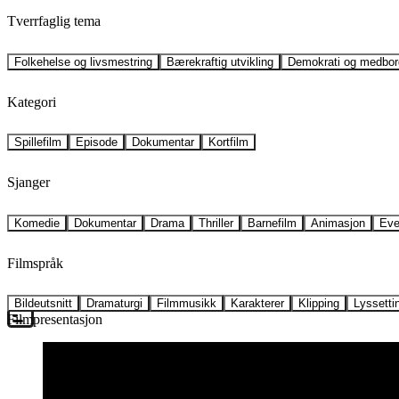
Tverrfaglig tema
Folkehelse og livsmestring
Bærekraftig utvikling
Demokrati og medbor
Kategori
Spillefilm
Episode
Dokumentar
Kortfilm
Sjanger
Komedie
Dokumentar
Drama
Thriller
Barnefilm
Animasjon
Eve
Filmspråk
Bildeutsnitt
Dramaturgi
Filmmusikk
Karakterer
Klipping
Lyssetti
Filmpresentasjon