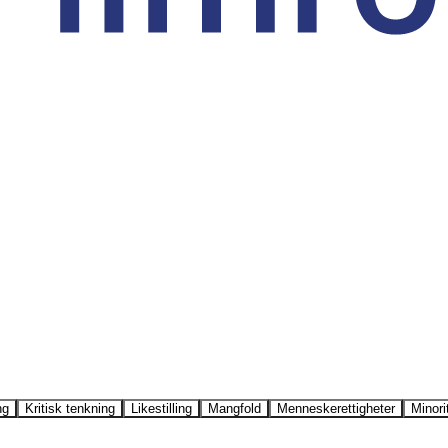
ng
Kritisk tenkning
Likestilling
Mangfold
Menneskerettigheter
Minori