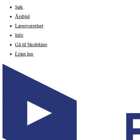
Gå til hovedinnhold
Søk
Årshjul
Lærerværelset
Info
Gå til Skolekino
Logg inn