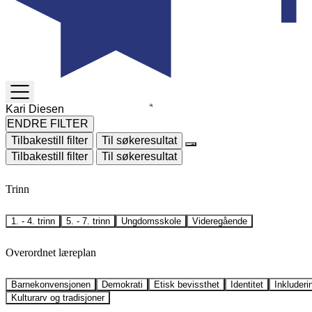
TOGGLE
MENU
ENDRE FILTER
Tilbakestill filter
Til søkeresultat
Tilbakestill filter
Til søkeresultat
Trinn
1. - 4. trinn
5. - 7. trinn
Ungdomsskole
Videregående
Overordnet læreplan
Barnekonvensjonen
Demokrati
Etisk bevissthet
Identitet
Inkluderi
Kulturarv og tradisjoner