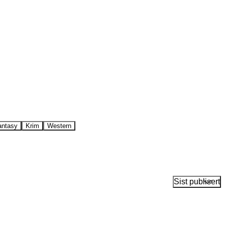
antasy
Krim
Western
Sist publisert