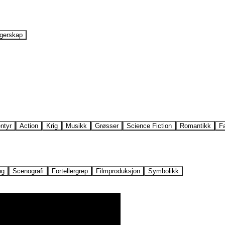
gerskap
ntyr
Action
Krig
Musikk
Grøsser
Science Fiction
Romantikk
F
ng
Scenografi
Fortellergrep
Filmproduksjon
Symbolikk