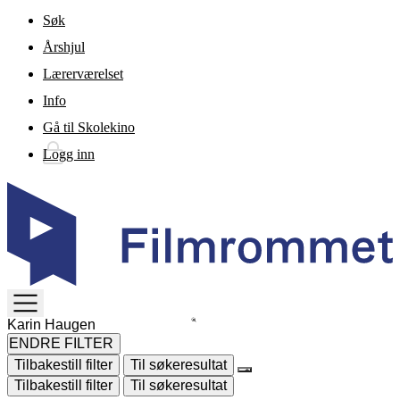
Gå til hovedinnhold
Søk
Årshjul
Lærerværelset
Info
Gå til Skolekino
Logg inn
TOGGLE
MENU
ENDRE FILTER
Tilbakestill filter
Til søkeresultat
Tilbakestill filter
Til søkeresultat