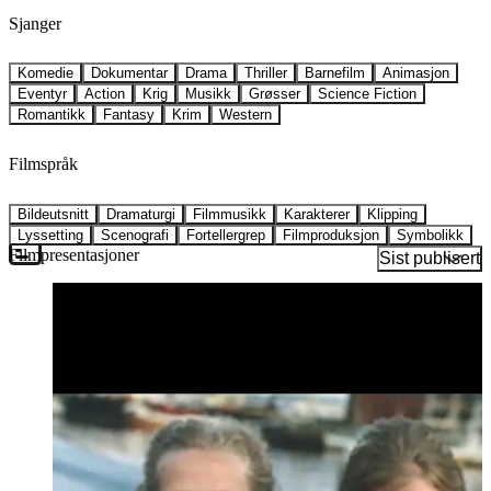
Sjanger
Komedie
Dokumentar
Drama
Thriller
Barnefilm
Animasjon
Eventyr
Action
Krig
Musikk
Grøsser
Science Fiction
Romantikk
Fantasy
Krim
Western
Filmspråk
Bildeutsnitt
Dramaturgi
Filmmusikk
Karakterer
Klipping
Lyssetting
Scenografi
Fortellergrep
Filmproduksjon
Symbolikk
Filmpresentasjoner
Sist publisert