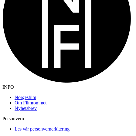
INFO
Norgesfilm
Om Filmrommet
Nyhetsbrev
Personvern
Les vår personvernerklæring