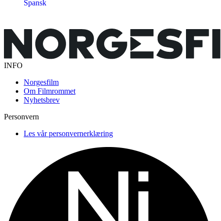
Spansk
INFO
Norgesfilm
Om Filmrommet
Nyhetsbrev
Personvern
Les vår personvernerklæring