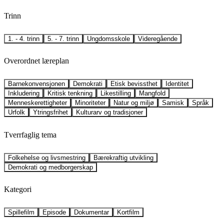
Trinn
1. - 4. trinn
5. - 7. trinn
Ungdomsskole
Videregående
Overordnet læreplan
Barnekonvensjonen
Demokrati
Etisk bevissthet
Identitet
Inkludering
Kritisk tenkning
Likestilling
Mangfold
Menneskerettigheter
Minoriteter
Natur og miljø
Samisk
Språk
Urfolk
Ytringsfrihet
Kulturarv og tradisjoner
Tverrfaglig tema
Folkehelse og livsmestring
Bærekraftig utvikling
Demokrati og medborgerskap
Kategori
Spillefilm
Episode
Dokumentar
Kortfilm