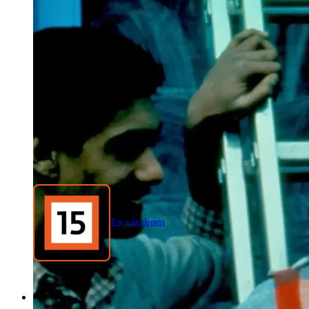
En våt drøm
1