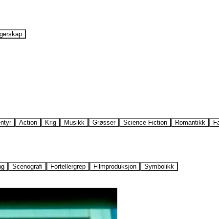
gerskap
ntyr
Action
Krig
Musikk
Grøsser
Science Fiction
Romantikk
F
ng
Scenografi
Fortellergrep
Filmproduksjon
Symbolikk