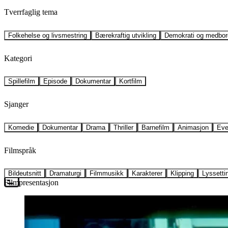
Tverrfaglig tema
Folkehelse og livsmestring
Bærekraftig utvikling
Demokrati og medbor
Kategori
Spillefilm
Episode
Dokumentar
Kortfilm
Sjanger
Komedie
Dokumentar
Drama
Thriller
Barnefilm
Animasjon
Eve
Filmspråk
Bildeutsnitt
Dramaturgi
Filmmusikk
Karakterer
Klipping
Lyssetti
Filmpresentasjon