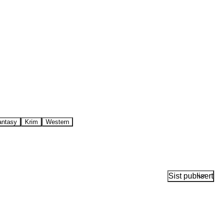
antasy
Krim
Western
Sist publisert