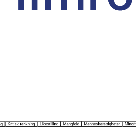
ng
Kritisk tenkning
Likestilling
Mangfold
Menneskerettigheter
Minori