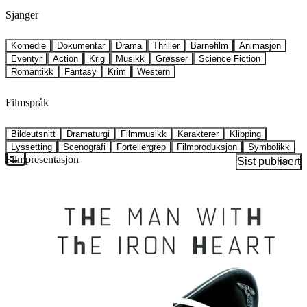
Sjanger
Komedie
Dokumentar
Drama
Thriller
Barnefilm
Animasjon
Eventyr
Action
Krig
Musikk
Grøsser
Science Fiction
Romantikk
Fantasy
Krim
Western
Filmspråk
Bildeutsnitt
Dramaturgi
Filmmusikk
Karakterer
Klipping
Lyssetting
Scenografi
Fortellergrep
Filmproduksjon
Symbolikk
Filmpresentasjon
Sist publisert