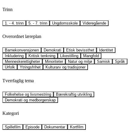
Trinn
1. - 4. trinn
5. - 7. trinn
Ungdomsskole
Videregående
Overordnet læreplan
Barnekonvensjonen
Demokrati
Etisk bevissthet
Identitet
Inkludering
Kritisk tenkning
Likestilling
Mangfold
Menneskerettigheter
Minoriteter
Natur og miljø
Samisk
Språk
Urfolk
Ytringsfrihet
Kulturarv og tradisjoner
Tverrfaglig tema
Folkehelse og livsmestring
Bærekraftig utvikling
Demokrati og medborgerskap
Kategori
Spillefilm
Episode
Dokumentar
Kortfilm