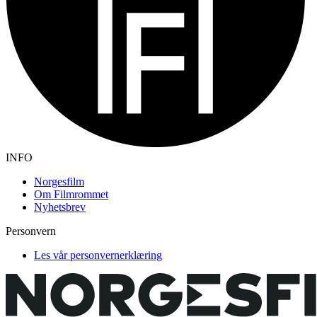
INFO
Norgesfilm
Om Filmrommet
Nyhetsbrev
Personvern
Les vår personvernerklæring