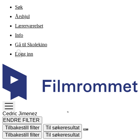
Gå til hovedinnhold
Søk
Årshjul
Lærerværelset
Info
Gå til Skolekino
Logg inn
TOGGLE
MENU
ENDRE FILTER
Tilbakestill filter
Til søkeresultat
Tilbakestill filter
Til søkeresultat