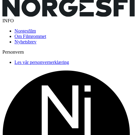
INFO
Norgesfilm
Om Filmrommet
Nyhetsbrev
Personvern
Les vår personvernerklæring