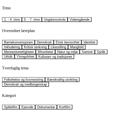
Trinn
1. - 4. trinn
5. - 7. trinn
Ungdomsskole
Videregående
Overordnet læreplan
Barnekonvensjonen
Demokrati
Etisk bevissthet
Identitet
Inkludering
Kritisk tenkning
Likestilling
Mangfold
Menneskerettigheter
Minoriteter
Natur og miljø
Samisk
Språk
Urfolk
Ytringsfrihet
Kulturarv og tradisjoner
Tverrfaglig tema
Folkehelse og livsmestring
Bærekraftig utvikling
Demokrati og medborgerskap
Kategori
Spillefilm
Episode
Dokumentar
Kortfilm