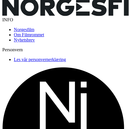
INFO
Norgesfilm
Om Filmrommet
Nyhetsbrev
Personvern
Les vår personvernerklæring