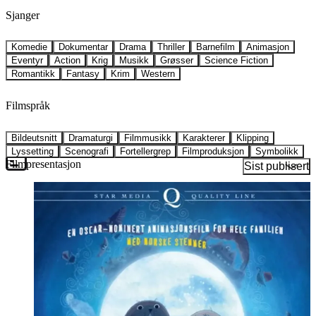
Sjanger
Komedie
Dokumentar
Drama
Thriller
Barnefilm
Animasjon
Eventyr
Action
Krig
Musikk
Grøsser
Science Fiction
Romantikk
Fantasy
Krim
Western
Filmspråk
Bildeutsnitt
Dramaturgi
Filmmusikk
Karakterer
Klipping
Lyssetting
Scenografi
Fortellergrep
Filmproduksjon
Symbolikk
Filmpresentasjon
Sist publisert