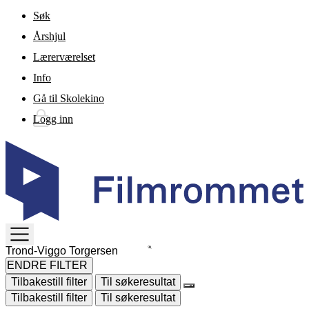
Gå til hovedinnhold
Søk
Årshjul
Lærerværelset
Info
Gå til Skolekino
Logg inn
TOGGLE
MENU
ENDRE FILTER
Tilbakestill filter
Til søkeresultat
Tilbakestill filter
Til søkeresultat