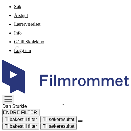
Gå til hovedinnhold
Søk
Årshjul
Lærerværelset
Info
Gå til Skolekino
Logg inn
TOGGLE
MENU
ENDRE FILTER
Tilbakestill filter
Til søkeresultat
Tilbakestill filter
Til søkeresultat