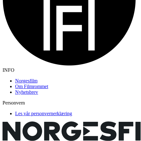
INFO
Norgesfilm
Om Filmrommet
Nyhetsbrev
Personvern
Les vår personvernerklæring