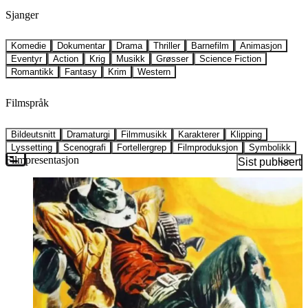
Sjanger
Komedie
Dokumentar
Drama
Thriller
Barnefilm
Animasjon
Eventyr
Action
Krig
Musikk
Grøsser
Science Fiction
Romantikk
Fantasy
Krim
Western
Filmspråk
Bildeutsnitt
Dramaturgi
Filmmusikk
Karakterer
Klipping
Lyssetting
Scenografi
Fortellergrep
Filmproduksjon
Symbolikk
Filmpresentasjon
Sist publisert