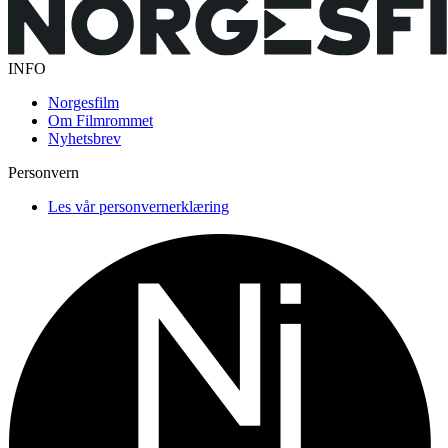
INFO
Norgesfilm
Om Filmrommet
Nyhetsbrev
Personvern
Les vår personvernerklæring