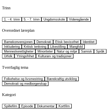
Trinn
1. - 4. trinn
5. - 7. trinn
Ungdomsskole
Videregående
Overordnet læreplan
Barnekonvensjonen
Demokrati
Etisk bevissthet
Identitet
Inkludering
Kritisk tenkning
Likestilling
Mangfold
Menneskerettigheter
Minoriteter
Natur og miljø
Samisk
Språk
Urfolk
Ytringsfrihet
Kulturarv og tradisjoner
Tverrfaglig tema
Folkehelse og livsmestring
Bærekraftig utvikling
Demokrati og medborgerskap
Kategori
Spillefilm
Episode
Dokumentar
Kortfilm