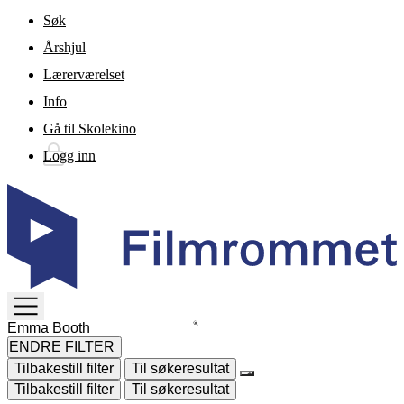
Gå til hovedinnhold
Søk
Årshjul
Lærerværelset
Info
Gå til Skolekino
Logg inn
TOGGLE
MENU
ENDRE FILTER
Tilbakestill filter
Til søkeresultat
Tilbakestill filter
Til søkeresultat