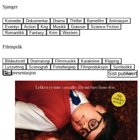
Sjanger
Komedie
Dokumentar
Drama
Thriller
Barnefilm
Animasjon
Eventyr
Action
Krig
Musikk
Grøsser
Science Fiction
Romantikk
Fantasy
Krim
Western
Filmspråk
Bildeutsnitt
Dramaturgi
Filmmusikk
Karakterer
Klipping
Lyssetting
Scenografi
Fortellergrep
Filmproduksjon
Symbolikk
Filmpresentasjon
Sist publisert