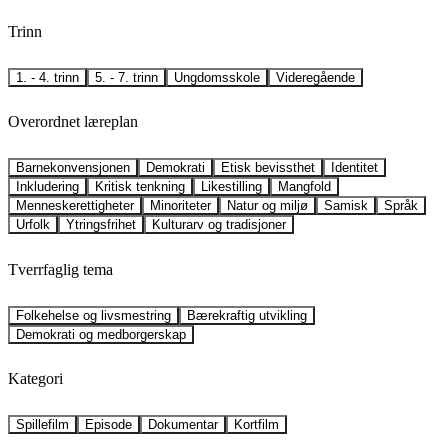
Trinn
1. - 4. trinn
5. - 7. trinn
Ungdomsskole
Videregående
Overordnet læreplan
Barnekonvensjonen
Demokrati
Etisk bevissthet
Identitet
Inkludering
Kritisk tenkning
Likestilling
Mangfold
Menneskerettigheter
Minoriteter
Natur og miljø
Samisk
Språk
Urfolk
Ytringsfrihet
Kulturarv og tradisjoner
Tverrfaglig tema
Folkehelse og livsmestring
Bærekraftig utvikling
Demokrati og medborgerskap
Kategori
Spillefilm
Episode
Dokumentar
Kortfilm