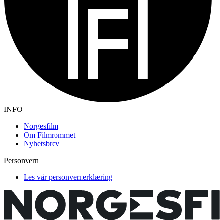
INFO
Norgesfilm
Om Filmrommet
Nyhetsbrev
Personvern
Les vår personvernerklæring