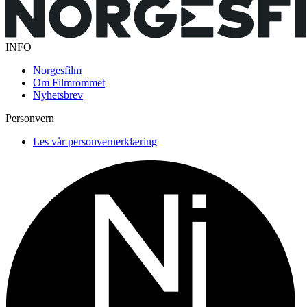
INFO
Norgesfilm
Om Filmrommet
Nyhetsbrev
Personvern
Les vår personvernerklæring