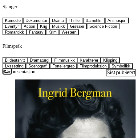
Sjanger
Komedie
Dokumentar
Drama
Thriller
Barnefilm
Animasjon
Eventyr
Action
Krig
Musikk
Grøsser
Science Fiction
Romantikk
Fantasy
Krim
Western
Filmspråk
Bildeutsnitt
Dramaturgi
Filmmusikk
Karakterer
Klipping
Lyssetting
Scenografi
Fortellergrep
Filmproduksjon
Symbolikk
Filmpresentasjon
Sist publisert