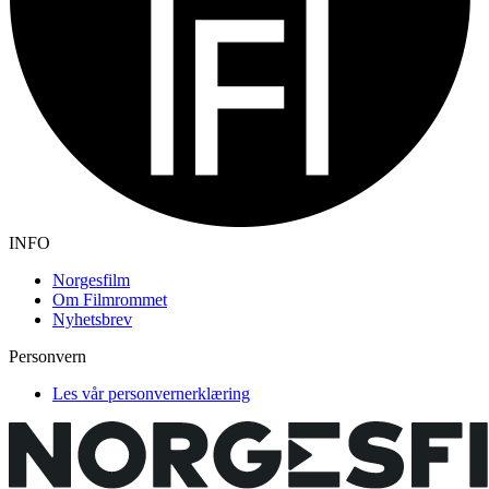
INFO
Norgesfilm
Om Filmrommet
Nyhetsbrev
Personvern
Les vår personvernerklæring