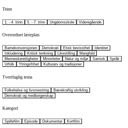
Trinn
1. - 4. trinn
5. - 7. trinn
Ungdomsskole
Videregående
Overordnet læreplan
Barnekonvensjonen
Demokrati
Etisk bevissthet
Identitet
Inkludering
Kritisk tenkning
Likestilling
Mangfold
Menneskerettigheter
Minoriteter
Natur og miljø
Samisk
Språk
Urfolk
Ytringsfrihet
Kulturarv og tradisjoner
Tverrfaglig tema
Folkehelse og livsmestring
Bærekraftig utvikling
Demokrati og medborgerskap
Kategori
Spillefilm
Episode
Dokumentar
Kortfilm