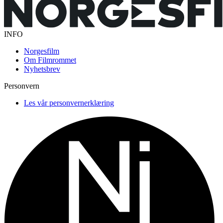
INFO
Norgesfilm
Om Filmrommet
Nyhetsbrev
Personvern
Les vår personvernerklæring