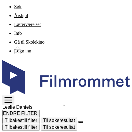
Gå til hovedinnhold
Søk
Årshjul
Lærerværelset
Info
Gå til Skolekino
Logg inn
TOGGLE
MENU
ENDRE FILTER
Tilbakestill filter
Til søkeresultat
Tilbakestill filter
Til søkeresultat