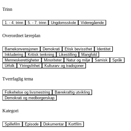
Trinn
1. - 4. trinn
5. - 7. trinn
Ungdomsskole
Videregående
Overordnet læreplan
Barnekonvensjonen
Demokrati
Etisk bevissthet
Identitet
Inkludering
Kritisk tenkning
Likestilling
Mangfold
Menneskerettigheter
Minoriteter
Natur og miljø
Samisk
Språk
Urfolk
Ytringsfrihet
Kulturarv og tradisjoner
Tverrfaglig tema
Folkehelse og livsmestring
Bærekraftig utvikling
Demokrati og medborgerskap
Kategori
Spillefilm
Episode
Dokumentar
Kortfilm