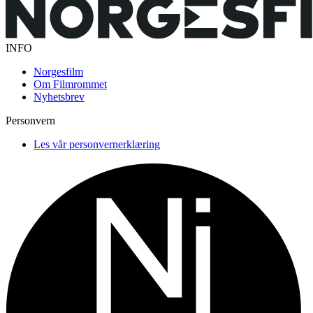
INFO
Norgesfilm
Om Filmrommet
Nyhetsbrev
Personvern
Les vår personvernerklæring