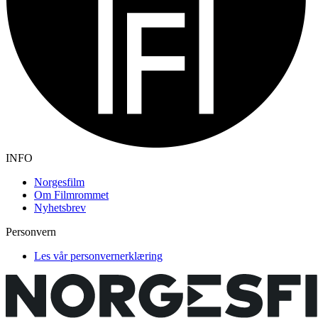
INFO
Norgesfilm
Om Filmrommet
Nyhetsbrev
Personvern
Les vår personvernerklæring