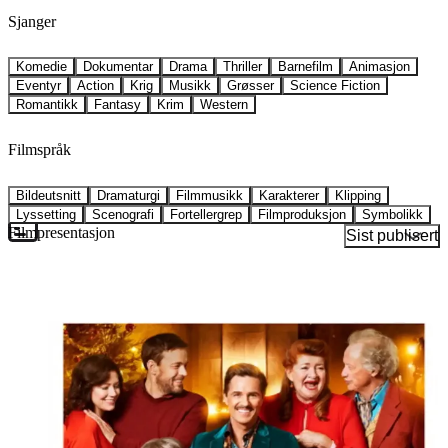
Sjanger
Komedie
Dokumentar
Drama
Thriller
Barnefilm
Animasjon
Eventyr
Action
Krig
Musikk
Grøsser
Science Fiction
Romantikk
Fantasy
Krim
Western
Filmspråk
Bildeutsnitt
Dramaturgi
Filmmusikk
Karakterer
Klipping
Lyssetting
Scenografi
Fortellergrep
Filmproduksjon
Symbolikk
Filmpresentasjon
Sist publisert