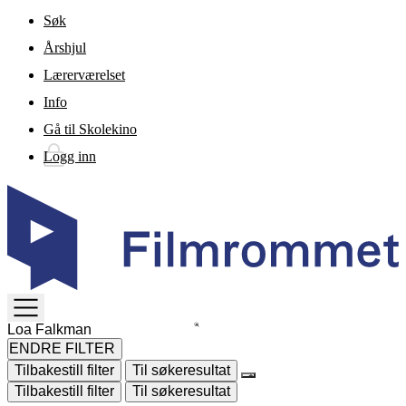
Gå til hovedinnhold
Søk
Årshjul
Lærerværelset
Info
Gå til Skolekino
Logg inn
TOGGLE
MENU
ENDRE FILTER
Tilbakestill filter
Til søkeresultat
Tilbakestill filter
Til søkeresultat