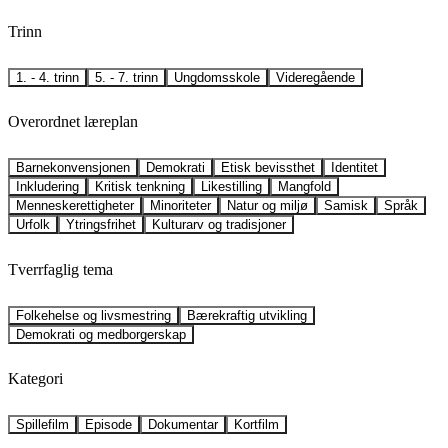
Trinn
1. - 4. trinn
5. - 7. trinn
Ungdomsskole
Videregående
Overordnet læreplan
Barnekonvensjonen
Demokrati
Etisk bevissthet
Identitet
Inkludering
Kritisk tenkning
Likestilling
Mangfold
Menneskerettigheter
Minoriteter
Natur og miljø
Samisk
Språk
Urfolk
Ytringsfrihet
Kulturarv og tradisjoner
Tverrfaglig tema
Folkehelse og livsmestring
Bærekraftig utvikling
Demokrati og medborgerskap
Kategori
Spillefilm
Episode
Dokumentar
Kortfilm