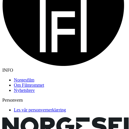
INFO
Norgesfilm
Om Filmrommet
Nyhetsbrev
Personvern
Les vår personvernerklæring