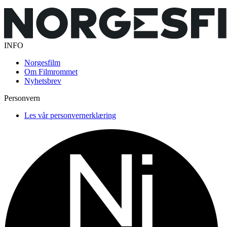
INFO
Norgesfilm
Om Filmrommet
Nyhetsbrev
Personvern
Les vår personvernerklæring