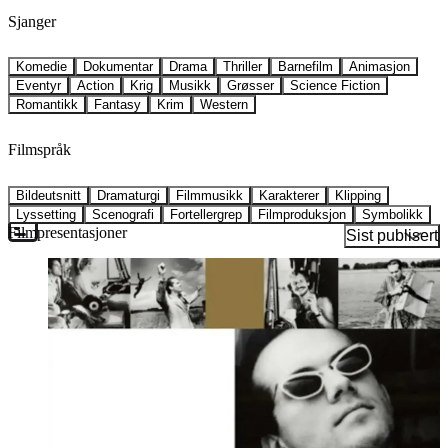
Sjanger
Komedie
Dokumentar
Drama
Thriller
Barnefilm
Animasjon
Eventyr
Action
Krig
Musikk
Grøsser
Science Fiction
Romantikk
Fantasy
Krim
Western
Filmspråk
Bildeutsnitt
Dramaturgi
Filmmusikk
Karakterer
Klipping
Lyssetting
Scenografi
Fortellergrep
Filmproduksjon
Symbolikk
Filmpresentasjoner
Sist publisert