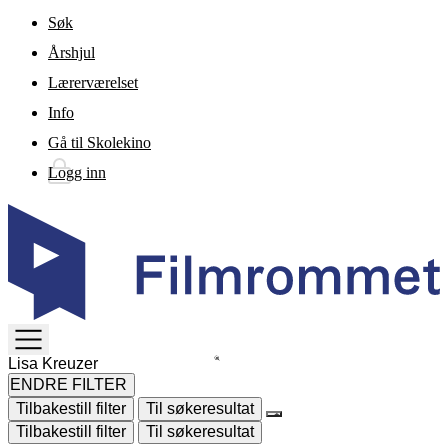
Gå til hovedinnhold
Søk
Årshjul
Lærerværelset
Info
Gå til Skolekino
Logg inn
TOGGLE
MENU
ENDRE FILTER
Tilbakestill filter
Til søkeresultat
Tilbakestill filter
Til søkeresultat