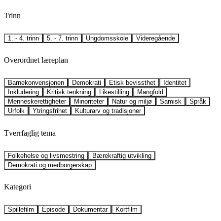
Trinn
1. - 4. trinn
5. - 7. trinn
Ungdomsskole
Videregående
Overordnet læreplan
Barnekonvensjonen
Demokrati
Etisk bevissthet
Identitet
Inkludering
Kritisk tenkning
Likestilling
Mangfold
Menneskerettigheter
Minoriteter
Natur og miljø
Samisk
Språk
Urfolk
Ytringsfrihet
Kulturarv og tradisjoner
Tverrfaglig tema
Folkehelse og livsmestring
Bærekraftig utvikling
Demokrati og medborgerskap
Kategori
Spillefilm
Episode
Dokumentar
Kortfilm