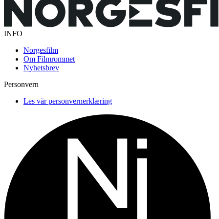
INFO
Norgesfilm
Om Filmrommet
Nyhetsbrev
Personvern
Les vår personvernerklæring