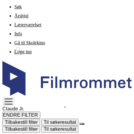
Gå til hovedinnhold
Søk
Årshjul
Lærerværelset
Info
Gå til Skolekino
Logg inn
TOGGLE
MENU
ENDRE FILTER
Tilbakestill filter
Til søkeresultat
Tilbakestill filter
Til søkeresultat