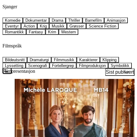
Sjanger
Komedie
Dokumentar
Drama
Thriller
Barnefilm
Animasjon
Eventyr
Action
Krig
Musikk
Grøsser
Science Fiction
Romantikk
Fantasy
Krim
Western
Filmspråk
Bildeutsnitt
Dramaturgi
Filmmusikk
Karakterer
Klipping
Lyssetting
Scenografi
Fortellergrep
Filmproduksjon
Symbolikk
Filmpresentasjon
Sist publisert