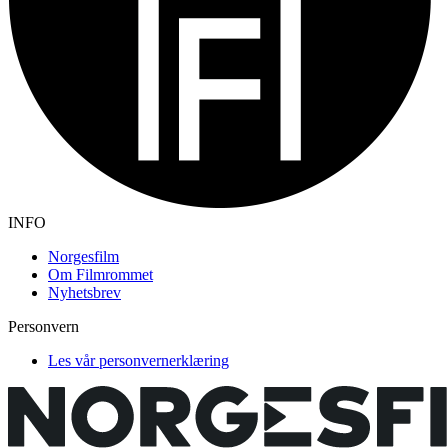
INFO
Norgesfilm
Om Filmrommet
Nyhetsbrev
Personvern
Les vår personvernerklæring