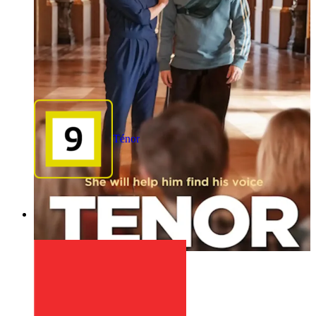
Ténor
1