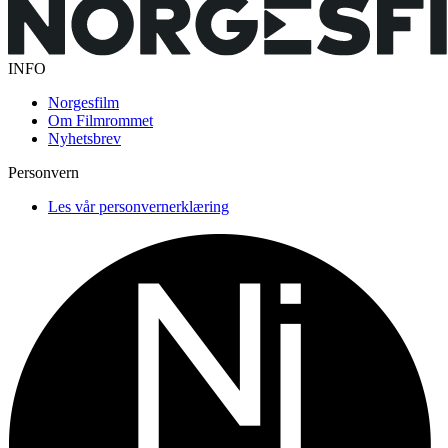
INFO
Norgesfilm
Om Filmrommet
Nyhetsbrev
Personvern
Les vår personvernerklæring