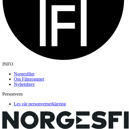
INFO
Norgesfilm
Om Filmrommet
Nyhetsbrev
Personvern
Les vår personvernerklæring