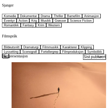
Sjanger
Komedie
Dokumentar
Drama
Thriller
Barnefilm
Animasjon
Eventyr
Action
Krig
Musikk
Grøsser
Science Fiction
Romantikk
Fantasy
Krim
Western
Filmspråk
Bildeutsnitt
Dramaturgi
Filmmusikk
Karakterer
Klipping
Lyssetting
Scenografi
Fortellergrep
Filmproduksjon
Symbolikk
Filmpresentasjon
Sist publisert