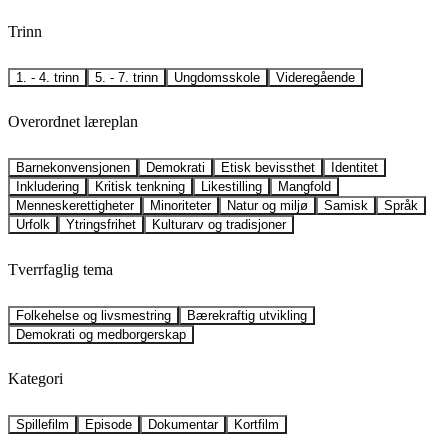
Trinn
1. - 4. trinn
5. - 7. trinn
Ungdomsskole
Videregående
Overordnet læreplan
Barnekonvensjonen
Demokrati
Etisk bevissthet
Identitet
Inkludering
Kritisk tenkning
Likestilling
Mangfold
Menneskerettigheter
Minoriteter
Natur og miljø
Samisk
Språk
Urfolk
Ytringsfrihet
Kulturarv og tradisjoner
Tverrfaglig tema
Folkehelse og livsmestring
Bærekraftig utvikling
Demokrati og medborgerskap
Kategori
Spillefilm
Episode
Dokumentar
Kortfilm