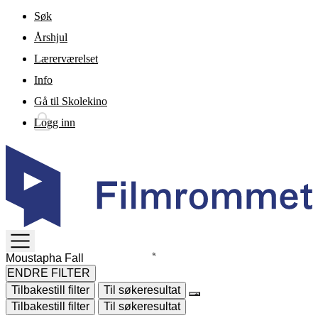
Gå til hovedinnhold
Søk
Årshjul
Lærerværelset
Info
Gå til Skolekino
Logg inn
TOGGLE
MENU
ENDRE FILTER
Tilbakestill filter
Til søkeresultat
Tilbakestill filter
Til søkeresultat