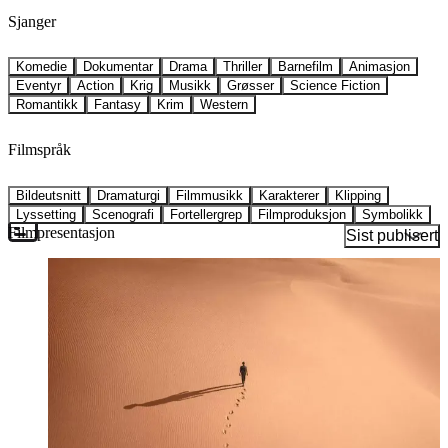
Sjanger
Komedie
Dokumentar
Drama
Thriller
Barnefilm
Animasjon
Eventyr
Action
Krig
Musikk
Grøsser
Science Fiction
Romantikk
Fantasy
Krim
Western
Filmspråk
Bildeutsnitt
Dramaturgi
Filmmusikk
Karakterer
Klipping
Lyssetting
Scenografi
Fortellergrep
Filmproduksjon
Symbolikk
Filmpresentasjon
Sist publisert