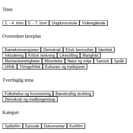
Trinn
1. - 4. trinn
5. - 7. trinn
Ungdomsskole
Videregående
Overordnet læreplan
Barnekonvensjonen
Demokrati
Etisk bevissthet
Identitet
Inkludering
Kritisk tenkning
Likestilling
Mangfold
Menneskerettigheter
Minoriteter
Natur og miljø
Samisk
Språk
Urfolk
Ytringsfrihet
Kulturarv og tradisjoner
Tverrfaglig tema
Folkehelse og livsmestring
Bærekraftig utvikling
Demokrati og medborgerskap
Kategori
Spillefilm
Episode
Dokumentar
Kortfilm