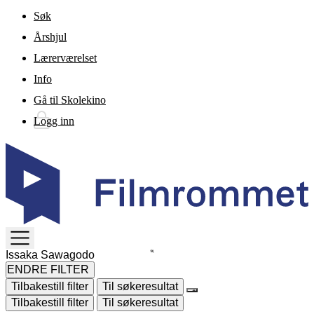
Gå til hovedinnhold
Søk
Årshjul
Lærerværelset
Info
Gå til Skolekino
Logg inn
TOGGLE
MENU
ENDRE FILTER
Tilbakestill filter
Til søkeresultat
Tilbakestill filter
Til søkeresultat