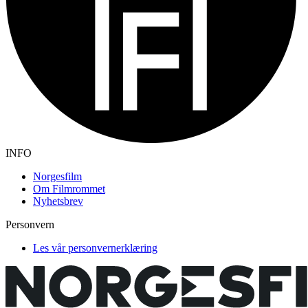
INFO
Norgesfilm
Om Filmrommet
Nyhetsbrev
Personvern
Les vår personvernerklæring