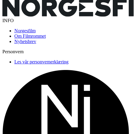
INFO
Norgesfilm
Om Filmrommet
Nyhetsbrev
Personvern
Les vår personvernerklæring