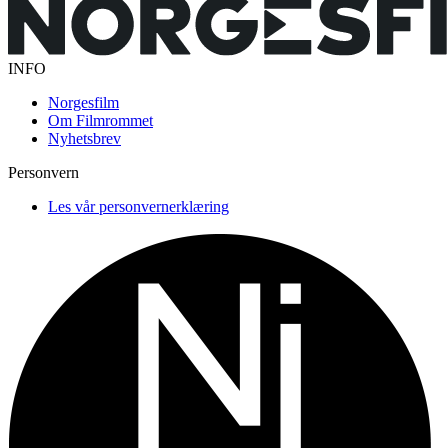
INFO
Norgesfilm
Om Filmrommet
Nyhetsbrev
Personvern
Les vår personvernerklæring