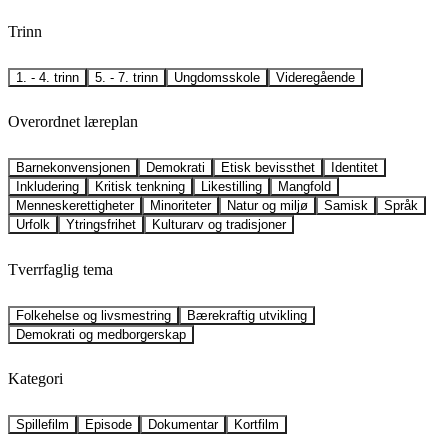
Trinn
1. - 4. trinn
5. - 7. trinn
Ungdomsskole
Videregående
Overordnet læreplan
Barnekonvensjonen
Demokrati
Etisk bevissthet
Identitet
Inkludering
Kritisk tenkning
Likestilling
Mangfold
Menneskerettigheter
Minoriteter
Natur og miljø
Samisk
Språk
Urfolk
Ytringsfrihet
Kulturarv og tradisjoner
Tverrfaglig tema
Folkehelse og livsmestring
Bærekraftig utvikling
Demokrati og medborgerskap
Kategori
Spillefilm
Episode
Dokumentar
Kortfilm