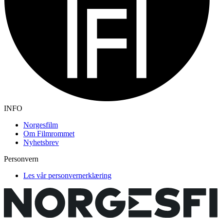
INFO
Norgesfilm
Om Filmrommet
Nyhetsbrev
Personvern
Les vår personvernerklæring