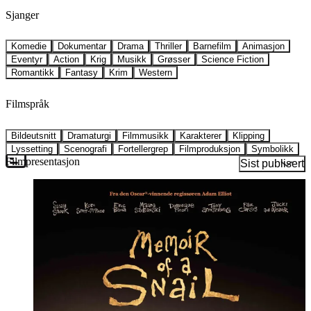
Sjanger
Komedie
Dokumentar
Drama
Thriller
Barnefilm
Animasjon
Eventyr
Action
Krig
Musikk
Grøsser
Science Fiction
Romantikk
Fantasy
Krim
Western
Filmspråk
Bildeutsnitt
Dramaturgi
Filmmusikk
Karakterer
Klipping
Lyssetting
Scenografi
Fortellergrep
Filmproduksjon
Symbolikk
Filmpresentasjon
Sist publisert