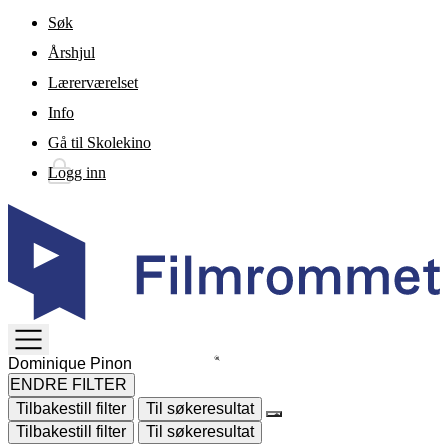
Gå til hovedinnhold
Søk
Årshjul
Lærerværelset
Info
Gå til Skolekino
Logg inn
TOGGLE
MENU
ENDRE FILTER
Tilbakestill filter
Til søkeresultat
Tilbakestill filter
Til søkeresultat