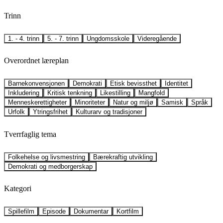
Trinn
1. - 4. trinn
5. - 7. trinn
Ungdomsskole
Videregående
Overordnet læreplan
Barnekonvensjonen
Demokrati
Etisk bevissthet
Identitet
Inkludering
Kritisk tenkning
Likestilling
Mangfold
Menneskerettigheter
Minoriteter
Natur og miljø
Samisk
Språk
Urfolk
Ytringsfrihet
Kulturarv og tradisjoner
Tverrfaglig tema
Folkehelse og livsmestring
Bærekraftig utvikling
Demokrati og medborgerskap
Kategori
Spillefilm
Episode
Dokumentar
Kortfilm