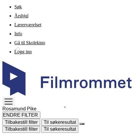
Gå til hovedinnhold
Søk
Årshjul
Lærerværelset
Info
Gå til Skolekino
Logg inn
TOGGLE
MENU
ENDRE FILTER
Tilbakestill filter
Til søkeresultat
Tilbakestill filter
Til søkeresultat