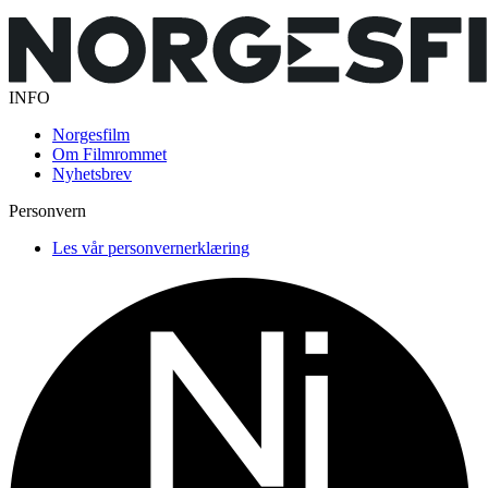
INFO
Norgesfilm
Om Filmrommet
Nyhetsbrev
Personvern
Les vår personvernerklæring