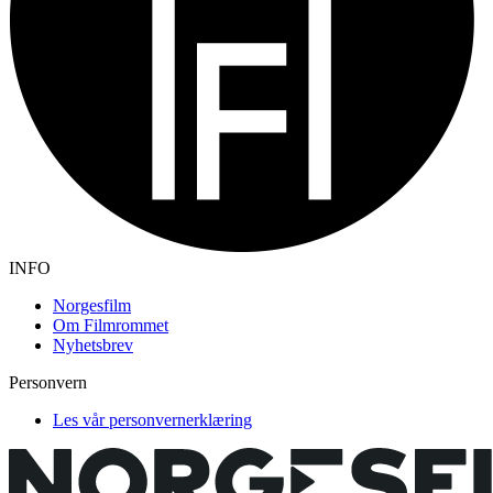
INFO
Norgesfilm
Om Filmrommet
Nyhetsbrev
Personvern
Les vår personvernerklæring