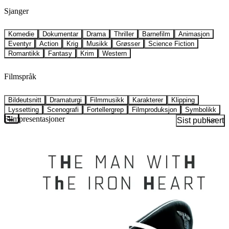
Sjanger
Komedie
Dokumentar
Drama
Thriller
Barnefilm
Animasjon
Eventyr
Action
Krig
Musikk
Grøsser
Science Fiction
Romantikk
Fantasy
Krim
Western
Filmspråk
Bildeutsnitt
Dramaturgi
Filmmusikk
Karakterer
Klipping
Lyssetting
Scenografi
Fortellergrep
Filmproduksjon
Symbolikk
Filmpresentasjoner
Sist publisert