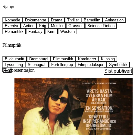
Sjanger
Komedie
Dokumentar
Drama
Thriller
Barnefilm
Animasjon
Eventyr
Action
Krig
Musikk
Grøsser
Science Fiction
Romantikk
Fantasy
Krim
Western
Filmspråk
Bildeutsnitt
Dramaturgi
Filmmusikk
Karakterer
Klipping
Lyssetting
Scenografi
Fortellergrep
Filmproduksjon
Symbolikk
Filmpresentasjon
Sist publisert