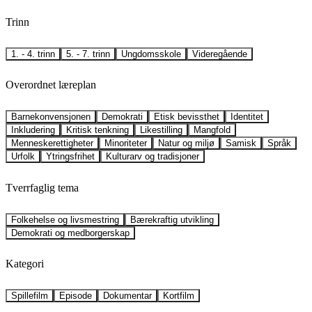
Trinn
1. - 4. trinn
5. - 7. trinn
Ungdomsskole
Videregående
Overordnet læreplan
Barnekonvensjonen
Demokrati
Etisk bevissthet
Identitet
Inkludering
Kritisk tenkning
Likestilling
Mangfold
Menneskerettigheter
Minoriteter
Natur og miljø
Samisk
Språk
Urfolk
Ytringsfrihet
Kulturarv og tradisjoner
Tverrfaglig tema
Folkehelse og livsmestring
Bærekraftig utvikling
Demokrati og medborgerskap
Kategori
Spillefilm
Episode
Dokumentar
Kortfilm