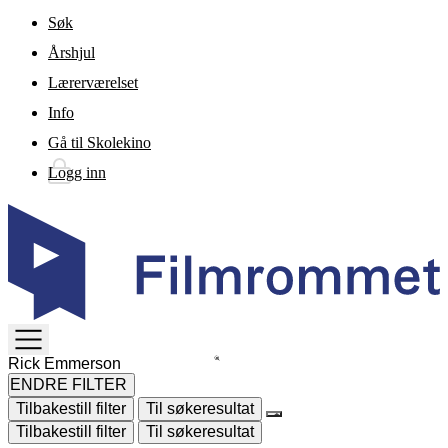
Gå til hovedinnhold
Søk
Årshjul
Lærerværelset
Info
Gå til Skolekino
Logg inn
TOGGLE
MENU
ENDRE FILTER
Tilbakestill filter
Til søkeresultat
Tilbakestill filter
Til søkeresultat