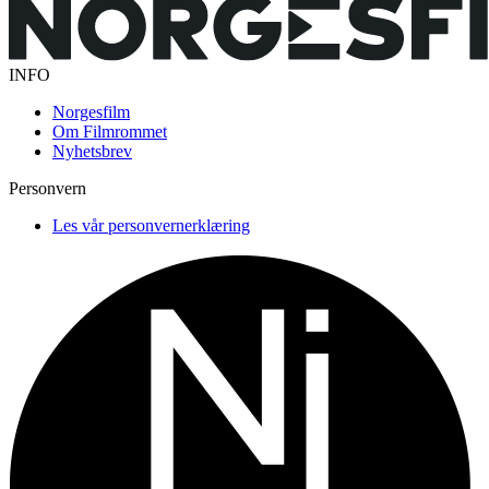
INFO
Norgesfilm
Om Filmrommet
Nyhetsbrev
Personvern
Les vår personvernerklæring