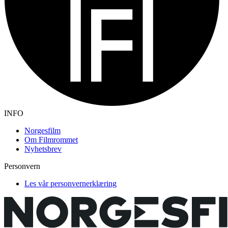
INFO
Norgesfilm
Om Filmrommet
Nyhetsbrev
Personvern
Les vår personvernerklæring