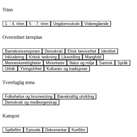
Trinn
1. - 4. trinn
5. - 7. trinn
Ungdomsskole
Videregående
Overordnet læreplan
Barnekonvensjonen
Demokrati
Etisk bevissthet
Identitet
Inkludering
Kritisk tenkning
Likestilling
Mangfold
Menneskerettigheter
Minoriteter
Natur og miljø
Samisk
Språk
Urfolk
Ytringsfrihet
Kulturarv og tradisjoner
Tverrfaglig tema
Folkehelse og livsmestring
Bærekraftig utvikling
Demokrati og medborgerskap
Kategori
Spillefilm
Episode
Dokumentar
Kortfilm