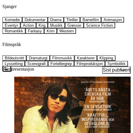
Sjanger
Komedie
Dokumentar
Drama
Thriller
Barnefilm
Animasjon
Eventyr
Action
Krig
Musikk
Grøsser
Science Fiction
Romantikk
Fantasy
Krim
Western
Filmspråk
Bildeutsnitt
Dramaturgi
Filmmusikk
Karakterer
Klipping
Lyssetting
Scenografi
Fortellergrep
Filmproduksjon
Symbolikk
Filmpresentasjon
Sist publisert