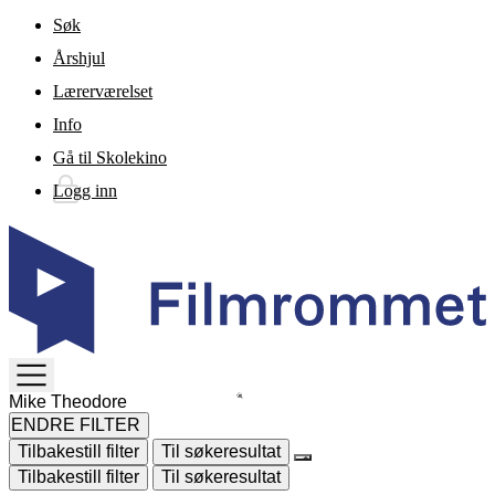
Gå til hovedinnhold
Søk
Årshjul
Lærerværelset
Info
Gå til Skolekino
Logg inn
TOGGLE
MENU
ENDRE FILTER
Tilbakestill filter
Til søkeresultat
Tilbakestill filter
Til søkeresultat