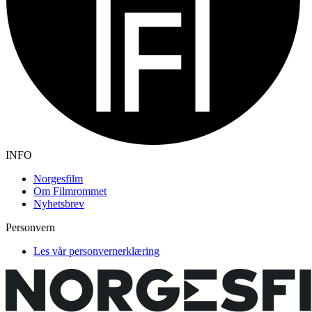
INFO
Norgesfilm
Om Filmrommet
Nyhetsbrev
Personvern
Les vår personvernerklæring