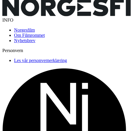
INFO
Norgesfilm
Om Filmrommet
Nyhetsbrev
Personvern
Les vår personvernerklæring