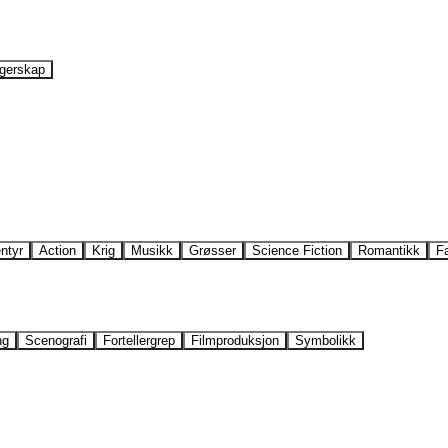
gerskap
ntyr
Action
Krig
Musikk
Grøsser
Science Fiction
Romantikk
F
ng
Scenografi
Fortellergrep
Filmproduksjon
Symbolikk