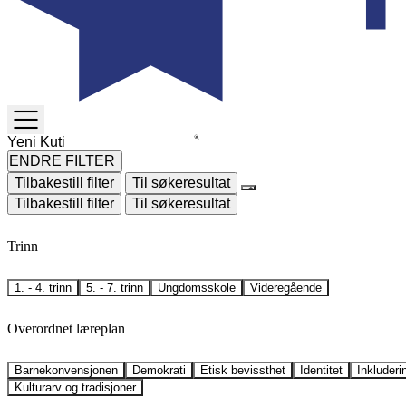
TOGGLE
MENU
ENDRE FILTER
Tilbakestill filter
Til søkeresultat
Tilbakestill filter
Til søkeresultat
Trinn
1. - 4. trinn
5. - 7. trinn
Ungdomsskole
Videregående
Overordnet læreplan
Barnekonvensjonen
Demokrati
Etisk bevissthet
Identitet
Inkluderi
Kulturarv og tradisjoner