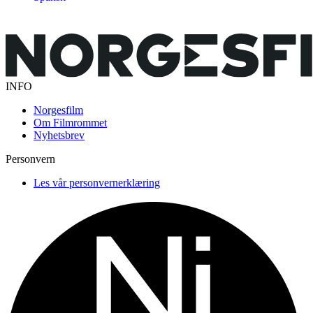
INFO
Norgesfilm
Om Filmrommet
Nyhetsbrev
Personvern
Les vår personvernerklæring