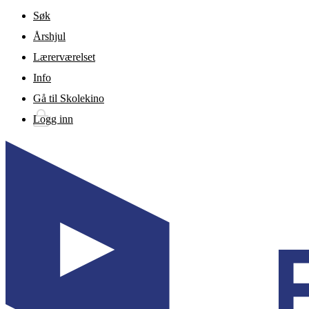
Gå til hovedinnhold
Søk
Årshjul
Lærerværelset
Info
Gå til Skolekino
Logg inn