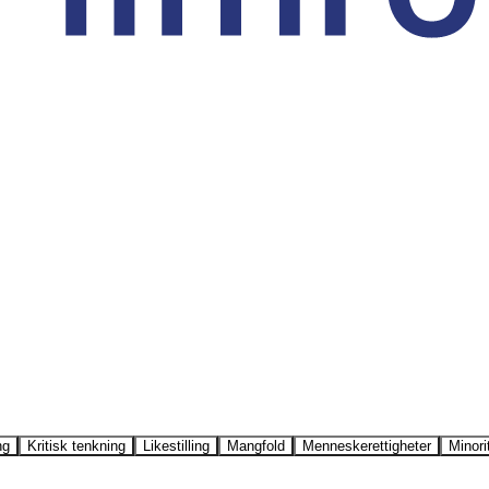
ng
Kritisk tenkning
Likestilling
Mangfold
Menneskerettigheter
Minori