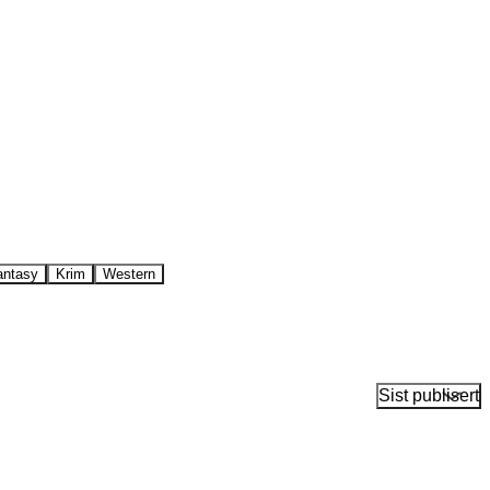
antasy
Krim
Western
Sist publisert