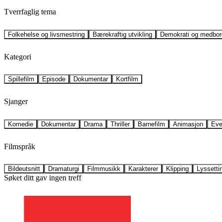
Tverrfaglig tema
Folkehelse og livsmestring
Bærekraftig utvikling
Demokrati og medbor
Kategori
Spillefilm
Episode
Dokumentar
Kortfilm
Sjanger
Komedie
Dokumentar
Drama
Thriller
Barnefilm
Animasjon
Eve
Filmspråk
Bildeutsnitt
Dramaturgi
Filmmusikk
Karakterer
Klipping
Lyssetti
Søket ditt gav ingen treff