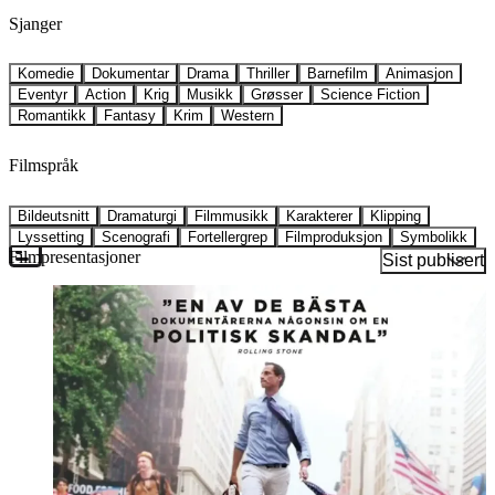
Sjanger
Komedie
Dokumentar
Drama
Thriller
Barnefilm
Animasjon
Eventyr
Action
Krig
Musikk
Grøsser
Science Fiction
Romantikk
Fantasy
Krim
Western
Filmspråk
Bildeutsnitt
Dramaturgi
Filmmusikk
Karakterer
Klipping
Lyssetting
Scenografi
Fortellergrep
Filmproduksjon
Symbolikk
Filmpresentasjoner
Sist publisert