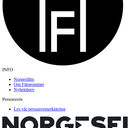
INFO
Norgesfilm
Om Filmrommet
Nyhetsbrev
Personvern
Les vår personvernerklæring