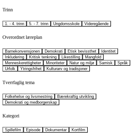
Trinn
1. - 4. trinn
5. - 7. trinn
Ungdomsskole
Videregående
Overordnet læreplan
Barnekonvensjonen
Demokrati
Etisk bevissthet
Identitet
Inkludering
Kritisk tenkning
Likestilling
Mangfold
Menneskerettigheter
Minoriteter
Natur og miljø
Samisk
Språk
Urfolk
Ytringsfrihet
Kulturarv og tradisjoner
Tverrfaglig tema
Folkehelse og livsmestring
Bærekraftig utvikling
Demokrati og medborgerskap
Kategori
Spillefilm
Episode
Dokumentar
Kortfilm