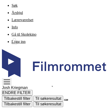
Gå til hovedinnhold
Søk
Årshjul
Lærerværelset
Info
Gå til Skolekino
Logg inn
TOGGLE
MENU
ENDRE FILTER
Tilbakestill filter
Til søkeresultat
Tilbakestill filter
Til søkeresultat