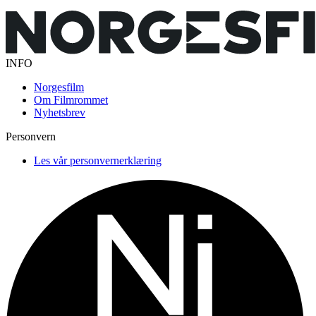
INFO
Norgesfilm
Om Filmrommet
Nyhetsbrev
Personvern
Les vår personvernerklæring