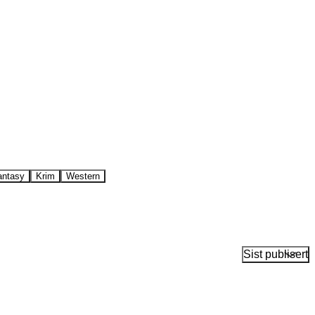
antasy
Krim
Western
Sist publisert