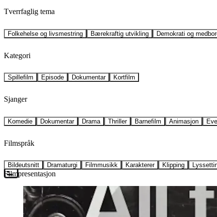
Tverrfaglig tema
Folkehelse og livsmestring
Bærekraftig utvikling
Demokrati og medbor
Kategori
Spillefilm
Episode
Dokumentar
Kortfilm
Sjanger
Komedie
Dokumentar
Drama
Thriller
Barnefilm
Animasjon
Eve
Filmspråk
Bildeutsnitt
Dramaturgi
Filmmusikk
Karakterer
Klipping
Lyssetti
Filmpresentasjon