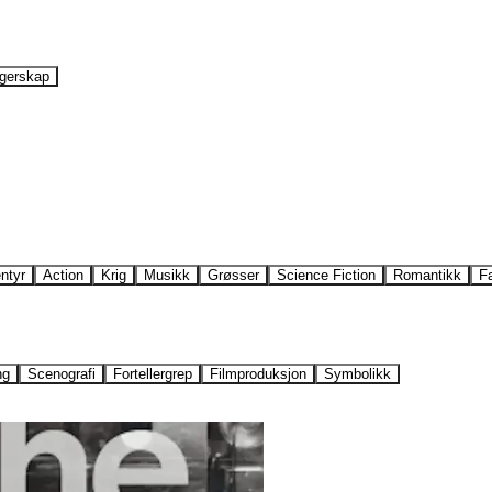
gerskap
ntyr
Action
Krig
Musikk
Grøsser
Science Fiction
Romantikk
F
ng
Scenografi
Fortellergrep
Filmproduksjon
Symbolikk