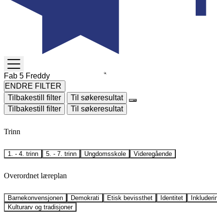
TOGGLE
MENU
ENDRE FILTER
Tilbakestill filter
Til søkeresultat
Tilbakestill filter
Til søkeresultat
Trinn
1. - 4. trinn
5. - 7. trinn
Ungdomsskole
Videregående
Overordnet læreplan
Barnekonvensjonen
Demokrati
Etisk bevissthet
Identitet
Inkluderi
Kulturarv og tradisjoner