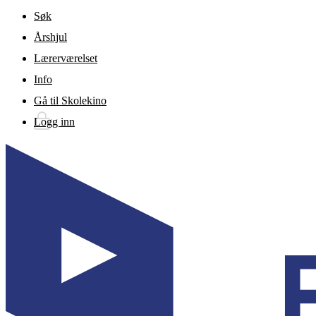
Gå til hovedinnhold
Søk
Årshjul
Lærerværelset
Info
Gå til Skolekino
Logg inn