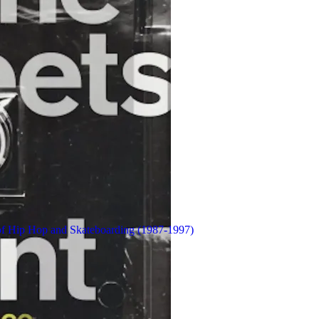
 of Hip Hop and Skateboarding (1987-1997)