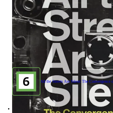
All the Streets Are Silent: The Convergence
1