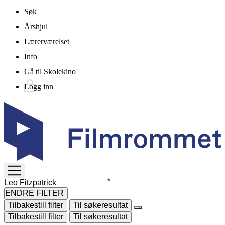
Gå til hovedinnhold
Søk
Årshjul
Lærerværelset
Info
Gå til Skolekino
Logg inn
TOGGLE
MENU
ENDRE FILTER
Tilbakestill filter
Til søkeresultat
Tilbakestill filter
Til søkeresultat