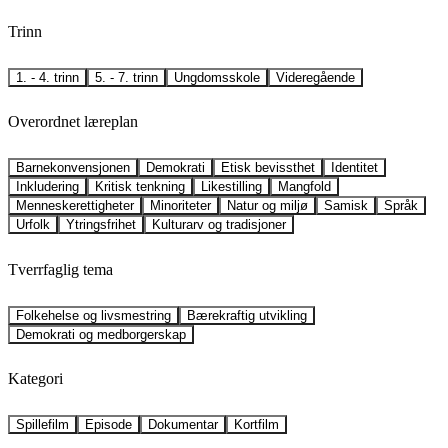
Trinn
1. - 4. trinn
5. - 7. trinn
Ungdomsskole
Videregående
Overordnet læreplan
Barnekonvensjonen
Demokrati
Etisk bevissthet
Identitet
Inkludering
Kritisk tenkning
Likestilling
Mangfold
Menneskerettigheter
Minoriteter
Natur og miljø
Samisk
Språk
Urfolk
Ytringsfrihet
Kulturarv og tradisjoner
Tverrfaglig tema
Folkehelse og livsmestring
Bærekraftig utvikling
Demokrati og medborgerskap
Kategori
Spillefilm
Episode
Dokumentar
Kortfilm