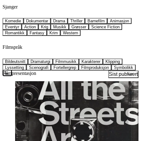
Sjanger
Komedie
Dokumentar
Drama
Thriller
Barnefilm
Animasjon
Eventyr
Action
Krig
Musikk
Grøsser
Science Fiction
Romantikk
Fantasy
Krim
Western
Filmspråk
Bildeutsnitt
Dramaturgi
Filmmusikk
Karakterer
Klipping
Lyssetting
Scenografi
Fortellergrep
Filmproduksjon
Symbolikk
Filmpresentasjon
Sist publisert