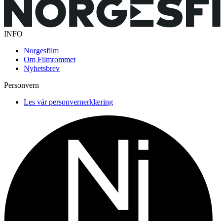
INFO
Norgesfilm
Om Filmrommet
Nyhetsbrev
Personvern
Les vår personvernerklæring