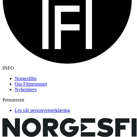
INFO
Norgesfilm
Om Filmrommet
Nyhetsbrev
Personvern
Les vår personvernerklæring