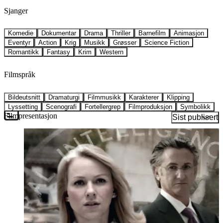
Sjanger
Komedie
Dokumentar
Drama
Thriller
Barnefilm
Animasjon
Eventyr
Action
Krig
Musikk
Grøsser
Science Fiction
Romantikk
Fantasy
Krim
Western
Filmspråk
Bildeutsnitt
Dramaturgi
Filmmusikk
Karakterer
Klipping
Lyssetting
Scenografi
Fortellergrep
Filmproduksjon
Symbolikk
Filmpresentasjon
Sist publisert