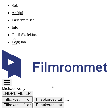
Gå til hovedinnhold
Søk
Årshjul
Lærerværelset
Info
Gå til Skolekino
Logg inn
TOGGLE
MENU
ENDRE FILTER
Tilbakestill filter
Til søkeresultat
Tilbakestill filter
Til søkeresultat