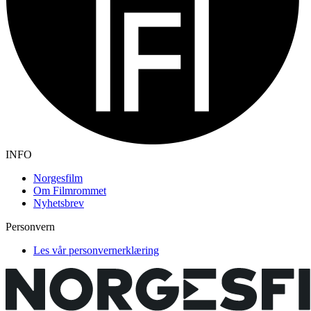
INFO
Norgesfilm
Om Filmrommet
Nyhetsbrev
Personvern
Les vår personvernerklæring