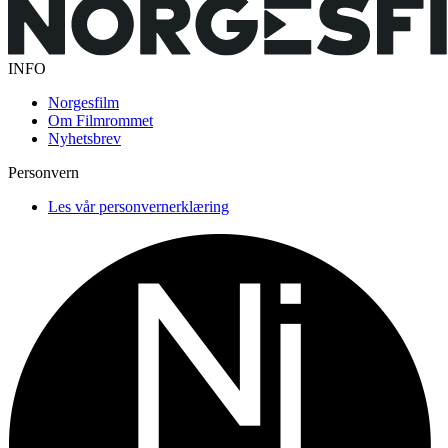
INFO
Norgesfilm
Om Filmrommet
Nyhetsbrev
Personvern
Les vår personvernerklæring