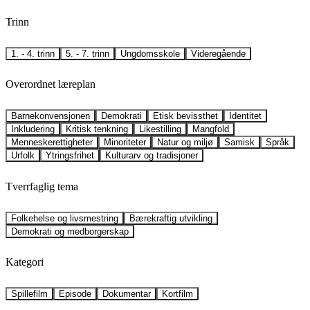
Trinn
1. - 4. trinn
5. - 7. trinn
Ungdomsskole
Videregående
Overordnet læreplan
Barnekonvensjonen
Demokrati
Etisk bevissthet
Identitet
Inkludering
Kritisk tenkning
Likestilling
Mangfold
Menneskerettigheter
Minoriteter
Natur og miljø
Samisk
Språk
Urfolk
Ytringsfrihet
Kulturarv og tradisjoner
Tverrfaglig tema
Folkehelse og livsmestring
Bærekraftig utvikling
Demokrati og medborgerskap
Kategori
Spillefilm
Episode
Dokumentar
Kortfilm