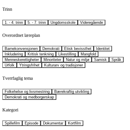
Trinn
1. - 4. trinn
5. - 7. trinn
Ungdomsskole
Videregående
Overordnet læreplan
Barnekonvensjonen
Demokrati
Etisk bevissthet
Identitet
Inkludering
Kritisk tenkning
Likestilling
Mangfold
Menneskerettigheter
Minoriteter
Natur og miljø
Samisk
Språk
Urfolk
Ytringsfrihet
Kulturarv og tradisjoner
Tverrfaglig tema
Folkehelse og livsmestring
Bærekraftig utvikling
Demokrati og medborgerskap
Kategori
Spillefilm
Episode
Dokumentar
Kortfilm