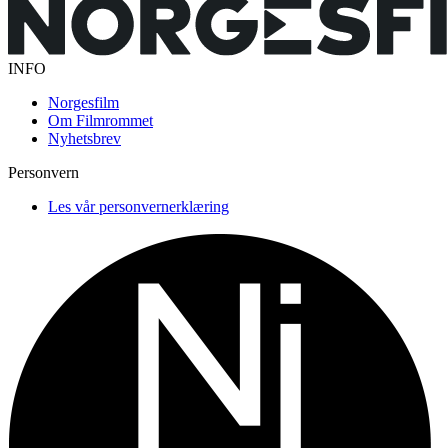
INFO
Norgesfilm
Om Filmrommet
Nyhetsbrev
Personvern
Les vår personvernerklæring