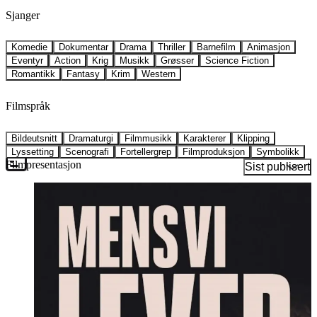
Sjanger
Komedie
Dokumentar
Drama
Thriller
Barnefilm
Animasjon
Eventyr
Action
Krig
Musikk
Grøsser
Science Fiction
Romantikk
Fantasy
Krim
Western
Filmspråk
Bildeutsnitt
Dramaturgi
Filmmusikk
Karakterer
Klipping
Lyssetting
Scenografi
Fortellergrep
Filmproduksjon
Symbolikk
Filmpresentasjon
Sist publisert