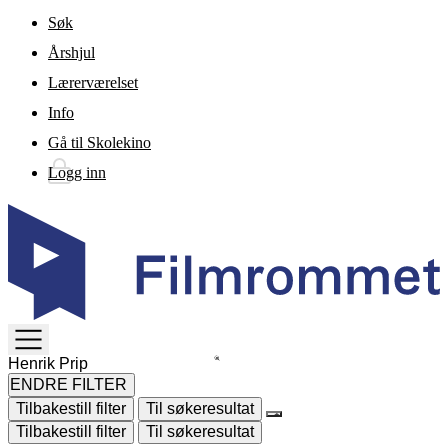
Gå til hovedinnhold
Søk
Årshjul
Lærerværelset
Info
Gå til Skolekino
Logg inn
TOGGLE
MENU
ENDRE FILTER
Tilbakestill filter
Til søkeresultat
Tilbakestill filter
Til søkeresultat