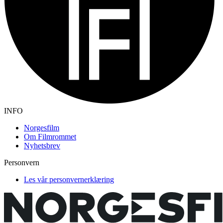
INFO
Norgesfilm
Om Filmrommet
Nyhetsbrev
Personvern
Les vår personvernerklæring