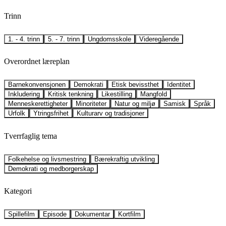
Trinn
1. - 4. trinn
5. - 7. trinn
Ungdomsskole
Videregående
Overordnet læreplan
Barnekonvensjonen
Demokrati
Etisk bevissthet
Identitet
Inkludering
Kritisk tenkning
Likestilling
Mangfold
Menneskerettigheter
Minoriteter
Natur og miljø
Samisk
Språk
Urfolk
Ytringsfrihet
Kulturarv og tradisjoner
Tverrfaglig tema
Folkehelse og livsmestring
Bærekraftig utvikling
Demokrati og medborgerskap
Kategori
Spillefilm
Episode
Dokumentar
Kortfilm