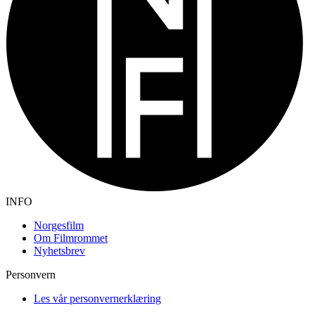
INFO
Norgesfilm
Om Filmrommet
Nyhetsbrev
Personvern
Les vår personvernerklæring