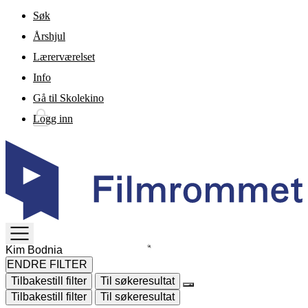
Gå til hovedinnhold
Søk
Årshjul
Lærerværelset
Info
Gå til Skolekino
Logg inn
TOGGLE
MENU
ENDRE FILTER
Tilbakestill filter
Til søkeresultat
Tilbakestill filter
Til søkeresultat