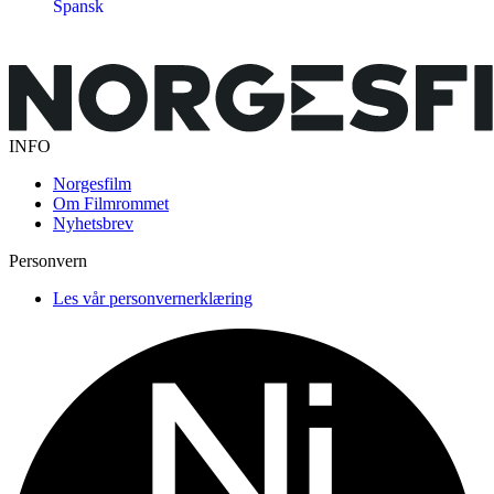
Spansk
INFO
Norgesfilm
Om Filmrommet
Nyhetsbrev
Personvern
Les vår personvernerklæring