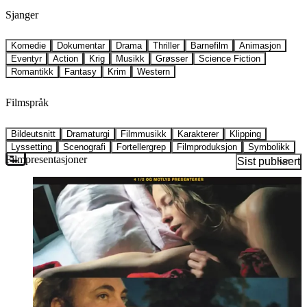
Sjanger
Komedie
Dokumentar
Drama
Thriller
Barnefilm
Animasjon
Eventyr
Action
Krig
Musikk
Grøsser
Science Fiction
Romantikk
Fantasy
Krim
Western
Filmspråk
Bildeutsnitt
Dramaturgi
Filmmusikk
Karakterer
Klipping
Lyssetting
Scenografi
Fortellergrep
Filmproduksjon
Symbolikk
Filmpresentasjoner
Sist publisert