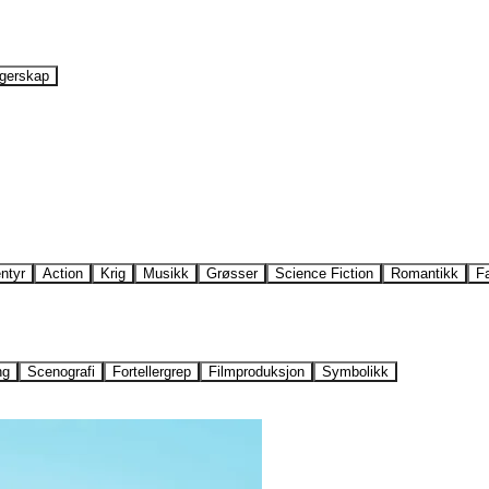
gerskap
ntyr
Action
Krig
Musikk
Grøsser
Science Fiction
Romantikk
F
ng
Scenografi
Fortellergrep
Filmproduksjon
Symbolikk