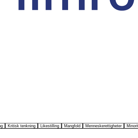
ng
Kritisk tenkning
Likestilling
Mangfold
Menneskerettigheter
Minori