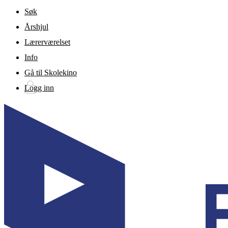
Gå til hovedinnhold
Søk
Årshjul
Lærerværelset
Info
Gå til Skolekino
Logg inn