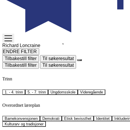
TOGGLE
MENU
ENDRE FILTER
Tilbakestill filter
Til søkeresultat
Tilbakestill filter
Til søkeresultat
Trinn
1. - 4. trinn
5. - 7. trinn
Ungdomsskole
Videregående
Overordnet læreplan
Barnekonvensjonen
Demokrati
Etisk bevissthet
Identitet
Inkluderi
Kulturarv og tradisjoner