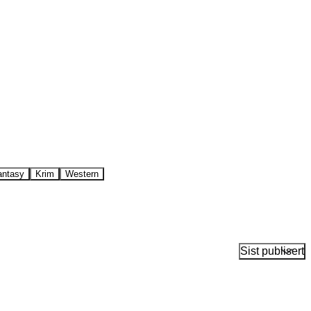
antasy
Krim
Western
Sist publisert