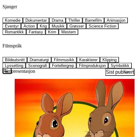
Sjanger
Komedie
Dokumentar
Drama
Thriller
Barnefilm
Animasjon
Eventyr
Action
Krig
Musikk
Grøsser
Science Fiction
Romantikk
Fantasy
Krim
Western
Filmspråk
Bildeutsnitt
Dramaturgi
Filmmusikk
Karakterer
Klipping
Lyssetting
Scenografi
Fortellergrep
Filmproduksjon
Symbolikk
Filmpresentasjon
Sist publisert