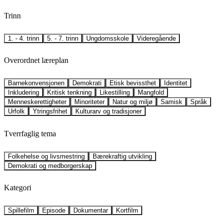
Trinn
1. - 4. trinn
5. - 7. trinn
Ungdomsskole
Videregående
Overordnet læreplan
Barnekonvensjonen
Demokrati
Etisk bevissthet
Identitet
Inkludering
Kritisk tenkning
Likestilling
Mangfold
Menneskerettigheter
Minoriteter
Natur og miljø
Samisk
Språk
Urfolk
Ytringsfrihet
Kulturarv og tradisjoner
Tverrfaglig tema
Folkehelse og livsmestring
Bærekraftig utvikling
Demokrati og medborgerskap
Kategori
Spillefilm
Episode
Dokumentar
Kortfilm