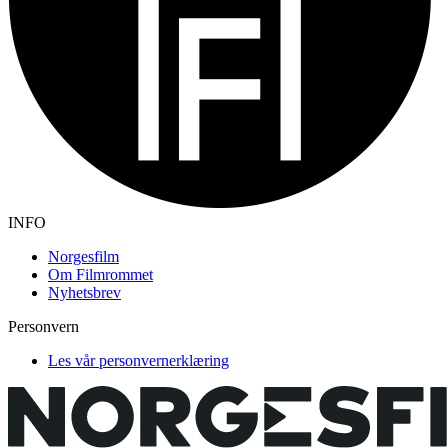
INFO
Norgesfilm
Om Filmrommet
Nyhetsbrev
Personvern
Les vår personvernerklæring