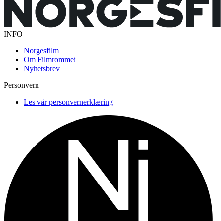
INFO
Norgesfilm
Om Filmrommet
Nyhetsbrev
Personvern
Les vår personvernerklæring