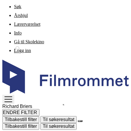
Gå til hovedinnhold
Søk
Årshjul
Lærerværelset
Info
Gå til Skolekino
Logg inn
TOGGLE
MENU
ENDRE FILTER
Tilbakestill filter
Til søkeresultat
Tilbakestill filter
Til søkeresultat