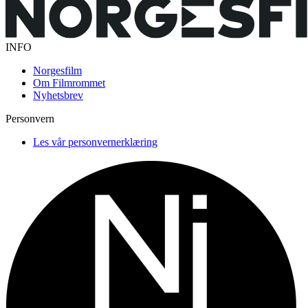
INFO
Norgesfilm
Om Filmrommet
Nyhetsbrev
Personvern
Les vår personvernerklæring