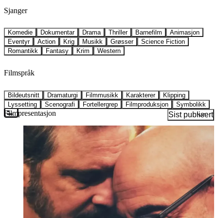
Sjanger
Komedie
Dokumentar
Drama
Thriller
Barnefilm
Animasjon
Eventyr
Action
Krig
Musikk
Grøsser
Science Fiction
Romantikk
Fantasy
Krim
Western
Filmspråk
Bildeutsnitt
Dramaturgi
Filmmusikk
Karakterer
Klipping
Lyssetting
Scenografi
Fortellergrep
Filmproduksjon
Symbolikk
Filmpresentasjon
Sist publisert