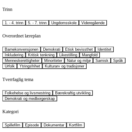
Trinn
1. - 4. trinn
5. - 7. trinn
Ungdomsskole
Videregående
Overordnet læreplan
Barnekonvensjonen
Demokrati
Etisk bevissthet
Identitet
Inkludering
Kritisk tenkning
Likestilling
Mangfold
Menneskerettigheter
Minoriteter
Natur og miljø
Samisk
Språk
Urfolk
Ytringsfrihet
Kulturarv og tradisjoner
Tverrfaglig tema
Folkehelse og livsmestring
Bærekraftig utvikling
Demokrati og medborgerskap
Kategori
Spillefilm
Episode
Dokumentar
Kortfilm