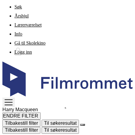
Gå til hovedinnhold
Søk
Årshjul
Lærerværelset
Info
Gå til Skolekino
Logg inn
TOGGLE
MENU
ENDRE FILTER
Tilbakestill filter
Til søkeresultat
Tilbakestill filter
Til søkeresultat