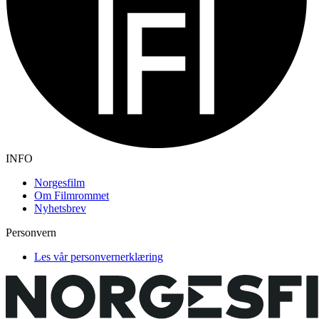
INFO
Norgesfilm
Om Filmrommet
Nyhetsbrev
Personvern
Les vår personvernerklæring