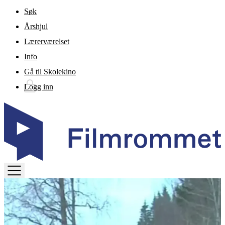
Gå til hovedinnhold
Søk
Årshjul
Lærerværelset
Info
Gå til Skolekino
Logg inn
TOGGLE
MENU