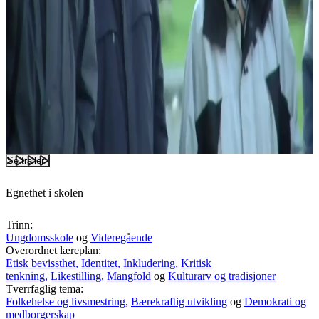
Se trailer
Egnethet i skolen
Trinn:
Ungdomsskole
og
Videregående
Overordnet læreplan:
Etisk bevissthet,
Identitet,
Inkludering,
Kritisk
tenkning,
Likestilling,
Mangfold
og
Kulturarv og tradisjoner
Tverrfaglig tema:
Folkehelse og livsmestring,
Bærekraftig utvikling
og
Demokrati og
medborgerskap