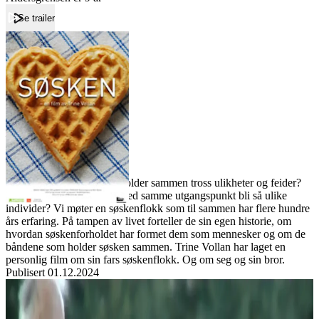
Se trailer
Forside
Søsken
Søsken
Film
Forfatter:
Leverandør:
Norgesfilm AS
Lisens:
Hva er det som gjør at vi holder sammen tross ulikheter og feider?
Hvordan kan mennesker med samme utgangspunkt bli så ulike
individer? Vi møter en søskenflokk som til sammen har flere hundre
års erfaring. På tampen av livet forteller de sin egen historie, om
hvordan søskenforholdet har formet dem som mennesker og om de
båndene som holder søsken sammen. Trine Vollan har laget en
personlig film om sin fars søskenflokk. Og om seg og sin bror.
Publisert
01.12.2024