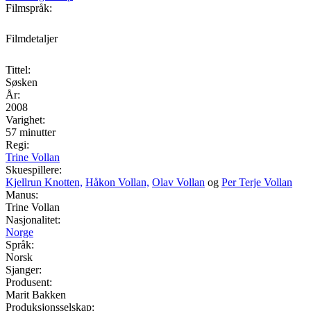
Filmspråk:
Filmdetaljer
Tittel:
Søsken
År:
2008
Varighet:
57 minutter
Regi:
Trine Vollan
Skuespillere:
Kjellrun Knotten,
Håkon Vollan,
Olav Vollan
og
Per Terje Vollan
Manus:
Trine Vollan
Nasjonalitet:
Norge
Språk:
Norsk
Sjanger:
Produsent:
Marit Bakken
Produksjonsselskap: