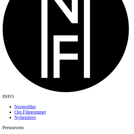
INFO
Norgesfilm
Om Filmrommet
Nyhetsbrev
Personvern