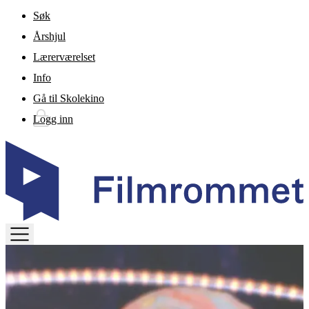
Gå til hovedinnhold
Søk
Årshjul
Lærerværelset
Info
Gå til Skolekino
Logg inn
TOGGLE
MENU