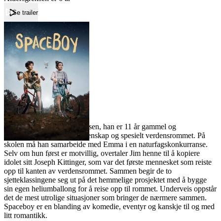
Se trailer
Forside
Spaceboy
Spaceboy
Film
Forfatter:
Leverandør:
Norgesfilm AS
Lisens:
Jim er den nye gutten i klassen, han er 11 år gammel og
lidenskapelig opptatt av vitenskap og spesielt verdensrommet. På
skolen må han samarbeide med Emma i en naturfagskonkurranse.
Selv om hun først er motvillig, overtaler Jim henne til å kopiere
idolet sitt Joseph Kittinger, som var det første mennesket som reiste
opp til kanten av verdensrommet. Sammen begir de to
sjetteklassingene seg ut på det hemmelige prosjektet med å bygge
sin egen heliumballong for å reise opp til rommet. Underveis oppstår
det de mest utrolige situasjoner som bringer de nærmere sammen.
Spaceboy er en blanding av komedie, eventyr og kanskje til og med
litt romantikk.