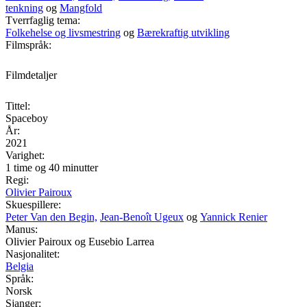
tenkning
og
Mangfold
Tverrfaglig tema:
Folkehelse og livsmestring
og
Bærekraftig utvikling
Filmspråk:
Filmdetaljer
Tittel:
Spaceboy
År:
2021
Varighet:
1 time og 40 minutter
Regi:
Olivier Pairoux
Skuespillere:
Peter Van den Begin,
Jean-Benoît Ugeux
og
Yannick Renier
Manus:
Olivier Pairoux og Eusebio Larrea
Nasjonalitet:
Belgia
Språk:
Norsk
Sjanger: