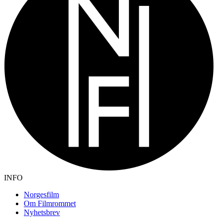
INFO
Norgesfilm
Om Filmrommet
Nyhetsbrev