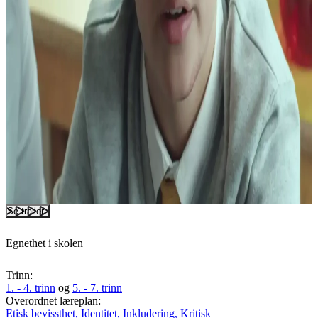
Se trailer
Egnethet i skolen
Trinn:
1. - 4. trinn
og
5. - 7. trinn
Overordnet læreplan:
Etisk bevissthet,
Identitet,
Inkludering,
Kritisk