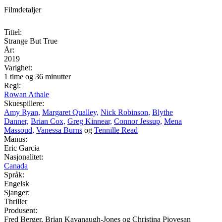
Filmdetaljer
Tittel:
Strange But True
År:
2019
Varighet:
1 time og 36 minutter
Regi:
Rowan Athale
Skuespillere:
Amy Ryan,
Margaret Qualley,
Nick Robinson,
Blythe
Danner,
Brian Cox,
Greg Kinnear,
Connor Jessup,
Mena
Massoud,
Vanessa Burns
og
Tennille Read
Manus:
Eric Garcia
Nasjonalitet:
Canada
Språk:
Engelsk
Sjanger:
Thriller
Produsent:
Fred Berger, Brian Kavanaugh-Jones og Christina Piovesan