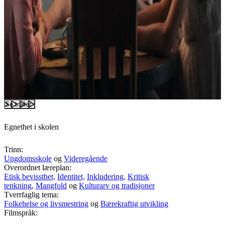
Se trailer
Egnethet i skolen
Trinn:
Ungdomsskole
og
Videregående
Overordnet læreplan:
Etisk bevissthet,
Identitet,
Inkludering,
Kritisk
tenkning,
Mangfold
og
Kulturarv og tradisjoner
Tverrfaglig tema:
Folkehelse og livsmestring
og
Bærekraftig utvikling
Filmspråk: