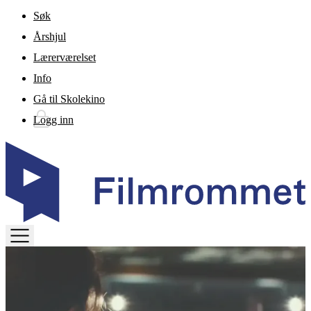
Gå til hovedinnhold
Søk
Årshjul
Lærerværelset
Info
Gå til Skolekino
Logg inn
TOGGLE
MENU