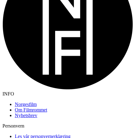
INFO
Norgesfilm
Om Filmrommet
Nyhetsbrev
Personvern
Les vår personvernerklæring