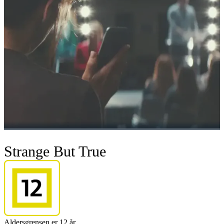
Strange But True
Aldersgrensen er 12 år