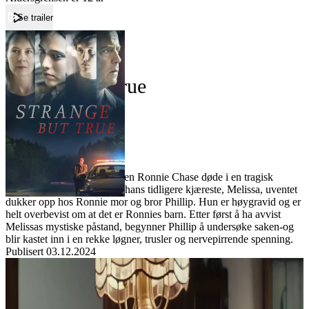
Se trailer
Forside
Strange But True
Strange But True
Film
Forfatter:
Leverandør:
Norgesfilm AS
Lisens:
Det har gått over fem år siden Ronnie Chase døde i en tragisk
ulykke. Sårene rive opp da hans tidligere kjæreste, Melissa, uventet
dukker opp hos Ronnie mor og bror Phillip. Hun er høygravid og er
helt overbevist om at det er Ronnies barn. Etter først å ha avvist
Melissas mystiske påstand, begynner Phillip å undersøke saken-og
blir kastet inn i en rekke løgner, trusler og nervepirrende spenning.
Publisert
03.12.2024