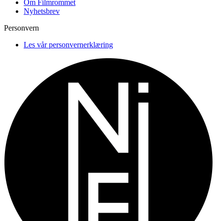
Om Filmrommet
Nyhetsbrev
Personvern
Les vår personvernerklæring