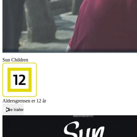
Sun Children
Aldersgrensen er 12 år
Se trailer
Forside
Sun Children
Sun Children