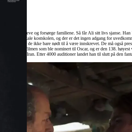
rdt for å overleve og forsørge familiene. Så får Ali sitt livs sjanse. Han 
avd under den lokale kostskolen, og der er det ingen adgang for uvedko
avd ut skatten, er de ikke bare nødt til å være innskrevet. De må også p
 første iranske filmen som ble nominert til Oscar, og er den 138. høyes
 ekte gatebarn i Iran. Etter 4000 auditioner landet han til slutt på den fa