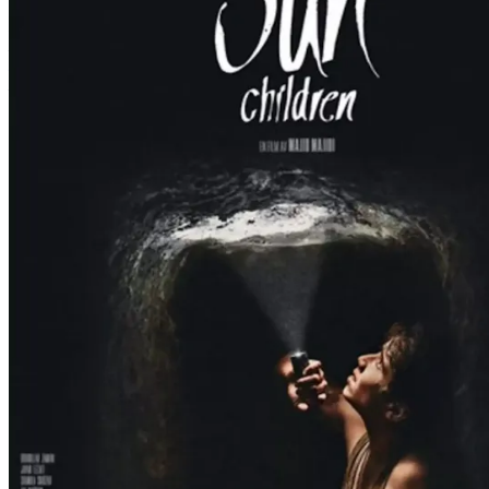
Film
Forfatter:
Leverandør:
Norgesfilm AS
Lisens:
12 år gamle Ali og hans tre venner bor på gata i Iran. De jobber alle ha
tak i skatten, støter de umiddelbart på et stort problem. Den er begr
tolereres ingen unnasluntring. For å få være der lenge nok til å få gr
film om fattige barn i Iran. Hans film Himmelens barn (1997) var den
mulig ektefølt, har han faktisk plukket ut skuespillere til rollene blant
Publisert
09.12.2024