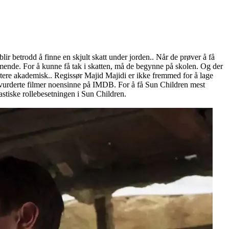
blir betrodd å finne en skjult skatt under jorden.. Når de prøver å få
mmende. For å kunne få tak i skatten, må de begynne på skolen. Og der
restere akademisk.. Regissør Majid Majidi er ikke fremmed for å lage
t vurderte filmer noensinne på IMDB. For å få Sun Children mest
ntastiske rollebesetningen i Sun Children.