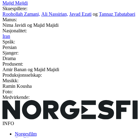
Majid Majidi
Skuespillere:
Roohollah Zamani,
Ali Nassirian,
Javad Ezati
og
Tannaz Tabatabaei
Manus:
Nima Javidi og Majid Majidi
Nasjonalitet:
Iran
Språk:
Persian
Sjanger:
Drama
Produsent:
Amir Banan og Majid Majidi
Produksjonsselskap:
Musikk:
Ramin Kousha
Foto:
Medvirkende:
INFO
Norgesfilm