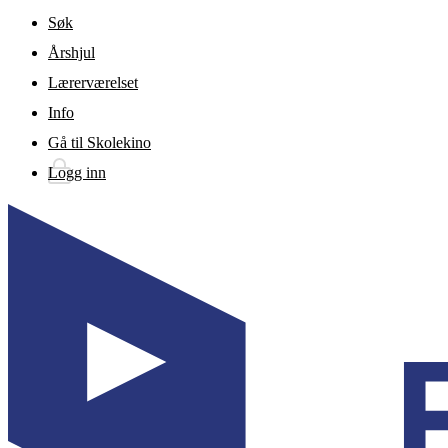
Gå til hovedinnhold
Søk
Årshjul
Lærerværelset
Info
Gå til Skolekino
Logg inn