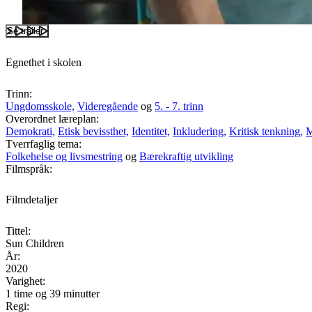
Se trailer
Egnethet i skolen
Trinn:
Ungdomsskole,
Videregående
og
5. - 7. trinn
Overordnet læreplan:
Demokrati,
Etisk bevissthet,
Identitet,
Inkludering,
Kritisk tenkning,
M
Tverrfaglig tema:
Folkehelse og livsmestring
og
Bærekraftig utvikling
Filmspråk:
Filmdetaljer
Tittel:
Sun Children
År:
2020
Varighet:
1 time og 39 minutter
Regi: