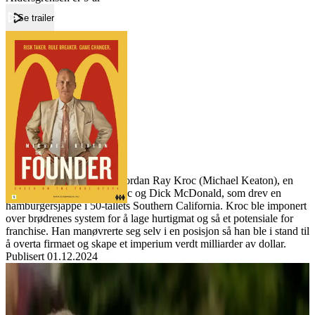
Se trailer
Forside
The Founder
The Founder
Film
Forfatter:
Leverandør:
Norgesfilm AS
Lisens:
Den sanne historien om hvordan Ray Kroc (Michael Keaton), en
selger fra Illinois, møtte Mac og Dick McDonald, som drev en
hamburgersjappe i 50-tallets Southern California. Kroc ble imponert
over brødrenes system for å lage hurtigmat og så et potensiale for
franchise. Han manøvrerte seg selv i en posisjon så han ble i stand til
å overta firmaet og skape et imperium verdt milliarder av dollar.
Publisert
01.12.2024