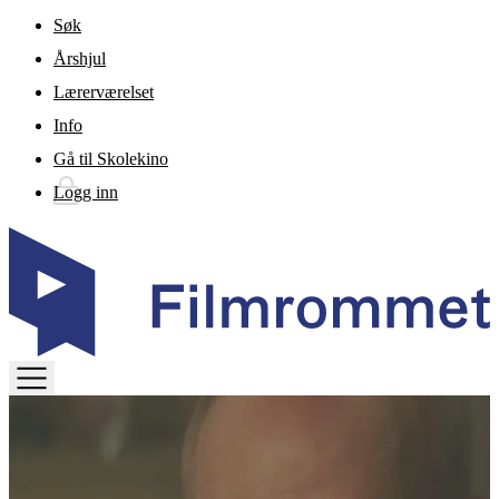
Gå til hovedinnhold
Søk
Årshjul
Lærerværelset
Info
Gå til Skolekino
Logg inn
TOGGLE
MENU