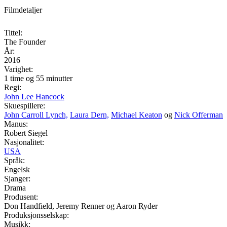
Filmdetaljer
Tittel:
The Founder
År:
2016
Varighet:
1 time og 55 minutter
Regi:
John Lee Hancock
Skuespillere:
John Carroll Lynch,
Laura Dern,
Michael Keaton
og
Nick Offerman
Manus:
Robert Siegel
Nasjonalitet:
USA
Språk:
Engelsk
Sjanger:
Drama
Produsent:
Don Handfield, Jeremy Renner og Aaron Ryder
Produksjonsselskap:
Musikk: