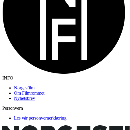
INFO
Norgesfilm
Om Filmrommet
Nyhetsbrev
Personvern
Les vår personvernerklæring